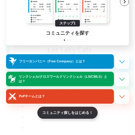
ステップ1
コミュニティを探す
Les Lazy Cats
追加メンバー募集
Chaos
フリーカンパニー（Free Company）とは？
10
募集人数
リンクシェル/クロスワールドリンクシェル（LS/CWLS）と
は？
PvPチームとは？
コミュニティ探しをはじめる！