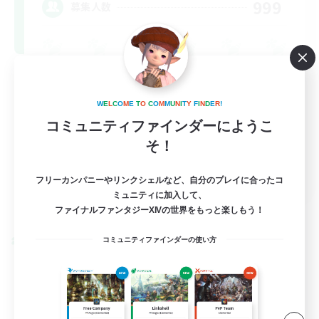
999
募集人数
W
E
L
C
O
M
E
T
O
C
O
M
M
U
N
I
T
Y
F
I
N
D
E
R
!
コミュニティファインダーにようこ
そ！
FR
フリーカンパニーやリンクシェルなど、自分のプレイに合ったコ
ミュニティに加入して、
詳細を見る
募集期間: 2026/08/31 まで
ファイナルファンタジーXIVの世界をもっと楽しもう！
コミュニティファインダーの使い方
クロスワールドリンクシェル