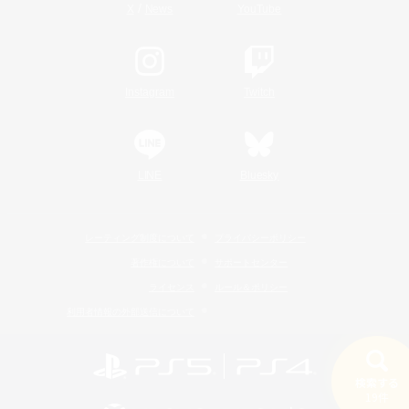
/
X
News
YouTube
Instagram
Twitch
LINE
Bluesky
レーティング制度について
プライバシーポリシー
著作権について
サポートセンター
ライセンス
ルール＆ポリシー
利用者情報の外部送信について
検索する
19件