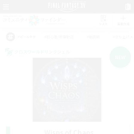
リスト
募集作成
#初心者/若葉歓迎
#絶挑戦
#立ち上げメ
アピールタグ
クロスワールドリンクシェル
NEW
Wisps of Chaos