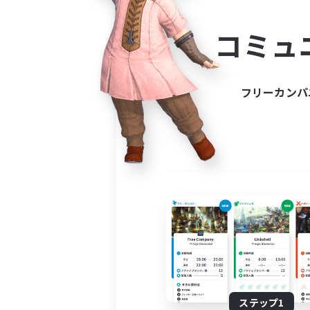
コミ
コミュ
コミュニ
自分に合っ
フリーカンパ
ステップ1