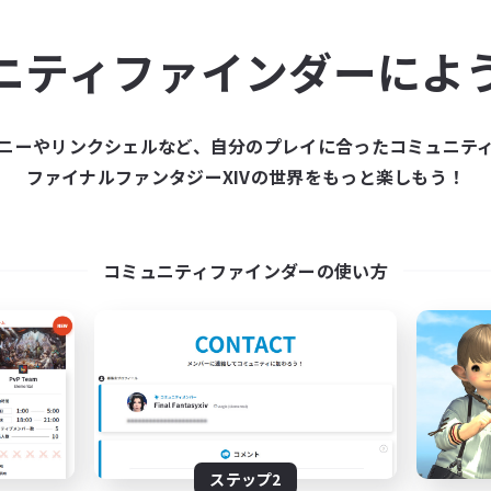
ュニティメンバーを集め
ニティファインダーによ
ティファインダーは、一緒に冒険する仲間を募集することが
た仲間を集めて、ファイナルファンタジーXIVの世界をもっ
ニーやリンクシェルなど、自分のプレイに合ったコミュニテ
ファイナルファンタジーXIVの世界をもっと楽しもう！
新規募集を作成する
コミュニティファインダーの使い方
ステップ2