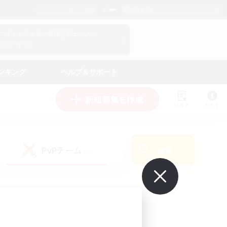
日本語
マイキャラクター情報をチェック！
ログイン
ンキング
ヘルプ＆サポート
新規募集を作成
リスト
ガイド
PvPチーム
検索
(0)
で