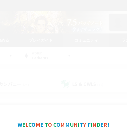
始める
プレイガイド
コミュニティ
ラ
WORLD
Cerberus
カンパニー
LS & CWLS
(24)
(19)
コミュニティファインダー
W
E
L
C
O
M
E
T
O
C
O
M
M
U
N
I
T
Y
F
I
N
D
E
R
!