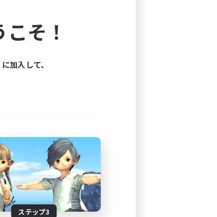
よう！
うこそ！
できます。
と楽しもう！
ィに加入して、
ステップ3