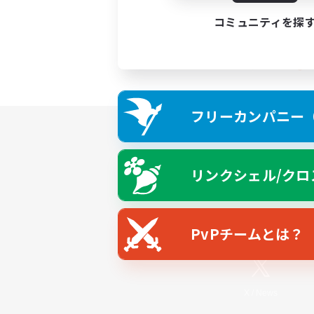
コミュニティを探
フリーカンパニー（F
リンクシェル/クロ
PvPチームとは？
X
/
News