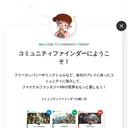
雑談
なんでも楽しむ
まったりゆっくり楽しむ
JA
詳細を見る
W
E
L
C
O
M
E
T
O
C
O
M
M
U
N
I
T
Y
F
I
N
D
E
R
!
募集期間: 2026/09/07 まで
コミュニティファインダーにようこ
そ！
フリーカンパニーやリンクシェルなど、自分のプレイに合ったコ
ミュニティに加入して、
ファイナルファンタジーXIVの世界をもっと楽しもう！
コミュニティファインダーの使い方