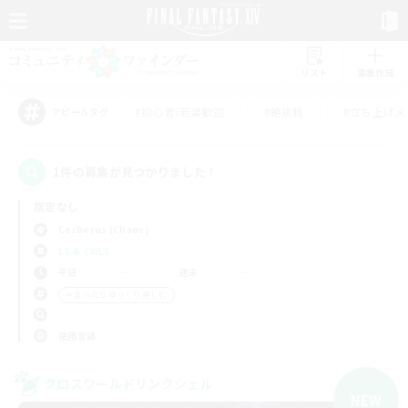
リスト
募集作成
#初心者/若葉歓迎
#絶挑戦
#立ち上げメ
アピールタグ
1件の募集が見つかりました！
指定なし
Cerberus (Chaos)
LS & CWLS
平日
週末
＃まったりゆっくり楽しむ
使用言語
クロスワールドリンクシェル
NEW