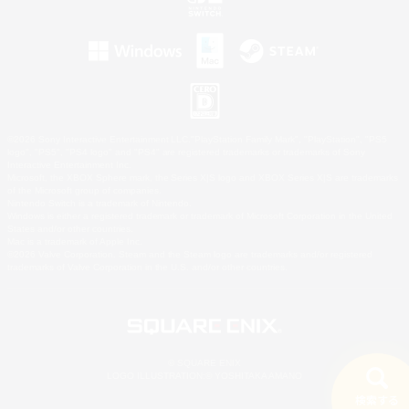
©2026 Sony Interactive Entertainment LLC."PlayStation Family Mark", "PlayStation", "PS5
logo", "PS5", "PS4 logo" and "PS4" are registered trademarks or trademarks of Sony
Interactive Entertainment Inc.
Microsoft, the XBOX Sphere mark, the Series X|S logo and XBOX Series X|S are trademarks
of the Microsoft group of companies.
Nintendo Switch is a trademark of Nintendo.
Windows is either a registered trademark or trademark of Microsoft Corporation in the United
States and/or other countries.
Mac is a trademark of Apple Inc.
©2026 Valve Corporation. Steam and the Steam logo are trademarks and/or registered
trademarks of Valve Corporation in the U.S. and/or other countries.
© SQUARE ENIX
LOGO ILLUSTRATION:© YOSHITAKA AMANO
検索する