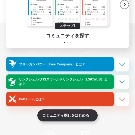
ステップ1
コミュニティを探す
パソコン版へ
フリーカンパニー（Free Company）とは？
関連商品
e-STOREで購入
ゲームダウンロード
リンクシェル/クロスワールドリンクシェル（LS/CWLS）と
は？
Official Information
PvPチームとは？
コミュニティ探しをはじめる！
/
X
News
YouTube