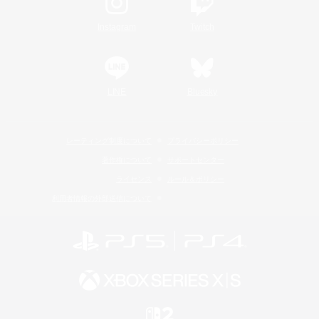
Instagram
Twitch
LINE
Bluesky
レーティング制度について
プライバシーポリシー
著作権について
サポートセンター
ライセンス
ルール＆ポリシー
利用者情報の外部送信について