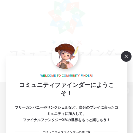
W
E
L
C
O
M
E
T
O
C
O
M
M
U
N
I
T
Y
F
I
N
D
E
R
!
コミュニティファインダーにようこ
そ！
パソコン版へ
フリーカンパニーやリンクシェルなど、自分のプレイに合ったコ
ミュニティに加入して、
ファイナルファンタジーXIVの世界をもっと楽しもう！
関連商品
e-STOREで購入
コミュニティファインダーの使い方