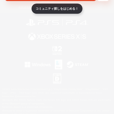
ライセンス
ルール＆ポリシー
利用者情報の外部送信について
コミュニティ探しをはじめる！
©2026 Sony Interactive Entertainment LLC."PlayStation Family Mark", "PlayStation", "PS5
logo", "PS5", "PS4 logo" and "PS4" are registered trademarks or trademarks of Sony
Interactive Entertainment Inc.
Microsoft, the XBOX Sphere mark, the Series X|S logo and XBOX Series X|S are trademarks
of the Microsoft group of companies.
Nintendo Switch is a trademark of Nintendo.
Windows is either a registered trademark or trademark of Microsoft Corporation in the United