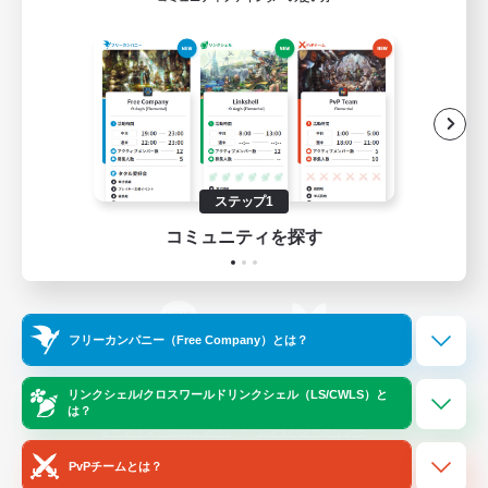
ゲームダウンロード
Official Information
/
X
News
YouTube
ステップ1
コミュニティを探す
Instagram
Twitch
フリーカンパニー（Free Company）とは？
LINE
Bluesky
リンクシェル/クロスワールドリンクシェル（LS/CWLS）と
は？
レーティング制度について
プライバシーポリシー
著作権について
サポートセンター
PvPチームとは？