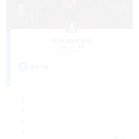
Insomniacs
追加メンバー募集
Cerberus [Chaos]
--
募集人数
FR