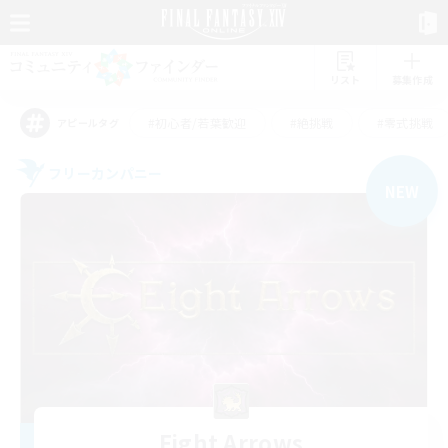
リスト
募集作成
#初心者/若葉歓迎
#絶挑戦
#零式挑戦
アピールタグ
フリーカンパニー
NEW
Eight Arrows