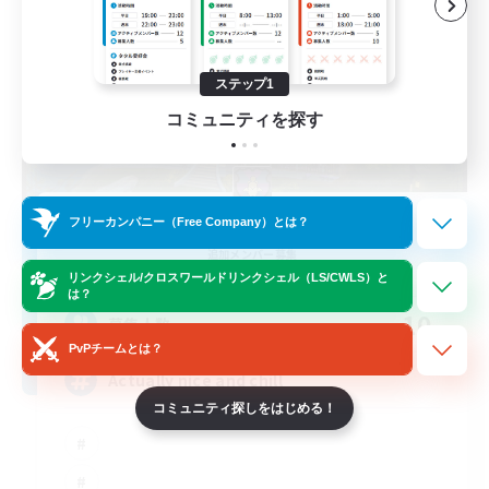
ステップ1
コミュニティを探す
Kupo Corp
フリーカンパニー（Free Company）とは？
追加メンバー募集
Cerberus [Chaos]
リンクシェル/クロスワールドリンクシェル（LS/CWLS）と
は？
10
募集人数
PvPチームとは？
Actually nice and chill
コミュニティ探しをはじめる！