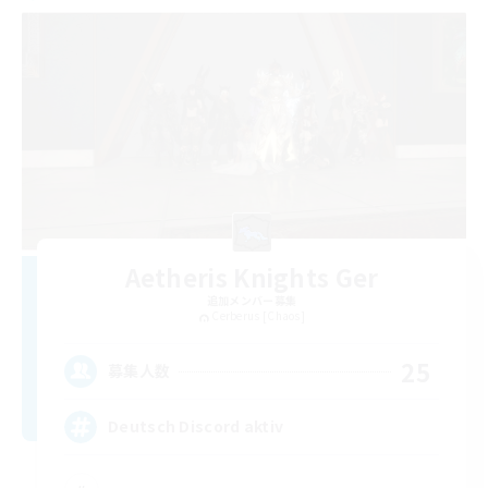
Aetheris Knights Ger
追加メンバー募集
Cerberus [Chaos]
25
募集人数
Deutsch Discord aktiv