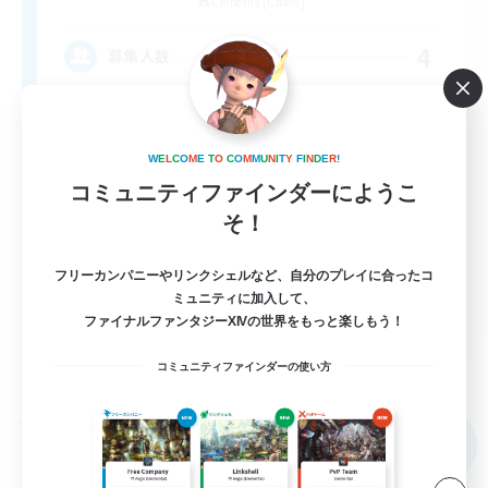
Cerberus [Chaos]
4
募集人数
Russian
W
E
L
C
O
M
E
T
O
C
O
M
M
U
N
I
T
Y
F
I
N
D
E
R
!
コミュニティファインダーにようこ
そ！
フリーカンパニーやリンクシェルなど、自分のプレイに合ったコ
ミュニティに加入して、
EN
ファイナルファンタジーXIVの世界をもっと楽しもう！
詳細を見る
コミュニティファインダーの使い方
募集期間: 2026/08/31 まで
フリーカンパニー
NEW