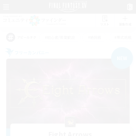
リスト
募集作成
#初心者/若葉歓迎
#絶挑戦
#零式挑戦
アピールタグ
フリーカンパニー
NEW
Eight Arrows