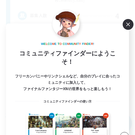
Cerberus [Chaos]
4
募集人数
Russian
W
E
L
C
O
M
E
T
O
C
O
M
M
U
N
I
T
Y
F
I
N
D
E
R
!
コミュニティファインダーにようこ
そ！
フリーカンパニーやリンクシェルなど、自分のプレイに合ったコ
ミュニティに加入して、
EN
ファイナルファンタジーXIVの世界をもっと楽しもう！
詳細を見る
コミュニティファインダーの使い方
募集期間: 2026/08/31 まで
フリーカンパニー
NEW