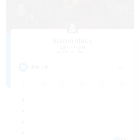
Insomniacs
追加メンバー募集
Cerberus [Chaos]
--
募集人数
FR