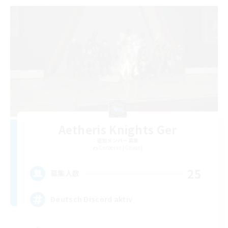
Aetheris Knights Ger
追加メンバー募集
Cerberus [Chaos]
25
募集人数
Deutsch Discord aktiv