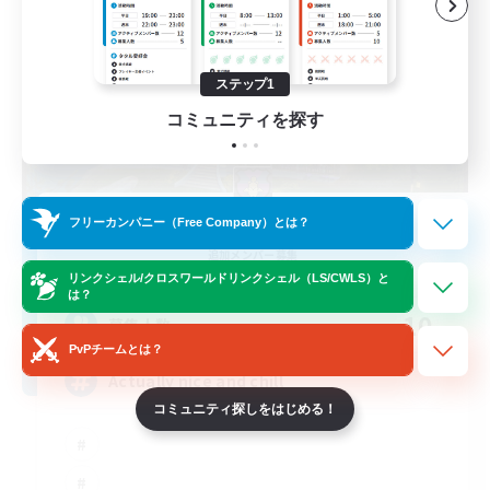
ステップ1
コミュニティを探す
Kupo Corp
フリーカンパニー（Free Company）とは？
追加メンバー募集
Cerberus [Chaos]
リンクシェル/クロスワールドリンクシェル（LS/CWLS）と
は？
10
募集人数
PvPチームとは？
Actually nice and chill
コミュニティ探しをはじめる！