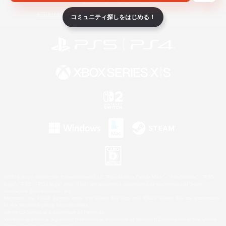
ライセンス
ルール＆ポリシー
利用者情報の外部送信について
コミュニティ探しをはじめる！
©2026 Sony Interactive Entertainment LLC."PlayStation Family Mark", "PlayStation", "PS5
logo", "PS5", "PS4 logo" and "PS4" are registered trademarks or trademarks of Sony
Interactive Entertainment Inc.
Microsoft, the XBOX Sphere mark, the Series X|S logo and XBOX Series X|S are trademarks
of the Microsoft group of companies.
Nintendo Switch is a trademark of Nintendo.
Windows is either a registered trademark or trademark of Microsoft Corporation in the United