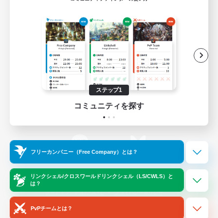
ゲームダウンロード
Official Information
/
X
News
YouTube
ステップ1
コミュニティを探す
Instagram
Twitch
フリーカンパニー（Free Company）とは？
LINE
Bluesky
リンクシェル/クロスワールドリンクシェル（LS/CWLS）と
は？
レーティング制度について
プライバシーポリシー
著作権について
サポートセンター
PvPチームとは？