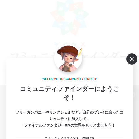
W
E
L
C
O
M
E
T
O
C
O
M
M
U
N
I
T
Y
F
I
N
D
E
R
!
コミュニティファインダーにようこ
そ！
パソコン版へ
フリーカンパニーやリンクシェルなど、自分のプレイに合ったコ
ミュニティに加入して、
ファイナルファンタジーXIVの世界をもっと楽しもう！
関連商品
e-STOREで購入
コミュニティファインダーの使い方