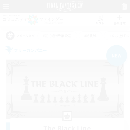
リスト
募集作成
#初心者/若葉歓迎
#絶挑戦
#立ち上げメ
アピールタグ
フリーカンパニー
NEW
The Black Line