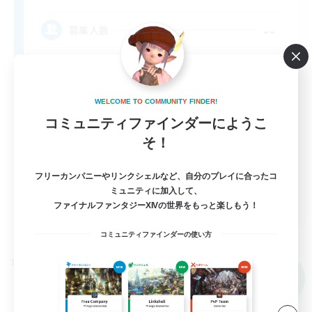
--
募集人数
Goofy
W
E
L
C
O
M
E
T
O
C
O
M
M
U
N
I
T
Y
F
I
N
D
E
R
!
コミュニティファインダーにようこ
そ！
フリーカンパニーやリンクシェルなど、自分のプレイに合ったコ
ミュニティに加入して、
EN
ファイナルファンタジーXIVの世界をもっと楽しもう！
詳細を見る
募集期間: 2026/09/06 まで
コミュニティファインダーの使い方
クロスワールドリンクシェル
NEW