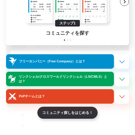
ステップ1
コミュニティを探す
立ち上げメンバー募集
フリーカンパニー（Free Company）とは？
Chaos
リンクシェル/クロスワールドリンクシェル（LS/CWLS）と
5
は？
募集人数
PvPチームとは？
UkrainianCommunity
コミュニティ探しをはじめる！