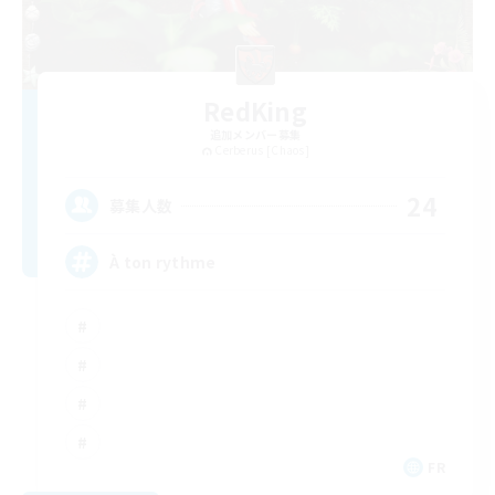
RedKing
追加メンバー募集
Cerberus [Chaos]
24
募集人数
À ton rythme
FR