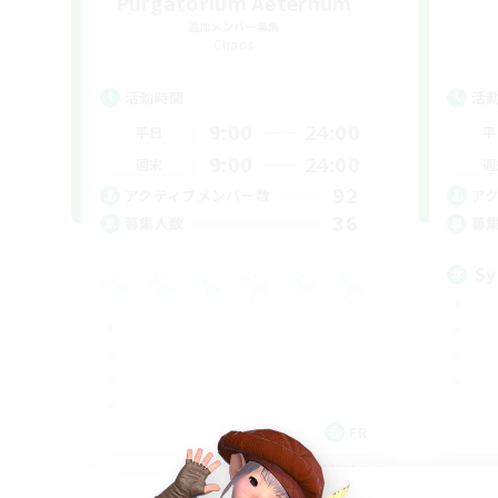
Purgatorium Aeternum
追加メンバー募集
Chaos
活動時間
活
9:00
24:00
平日
平
9:00
24:00
週末
週
92
アクティブメンバー数
ア
36
募集人数
募
Sy
FR
募集期間: 2026/09/03 まで