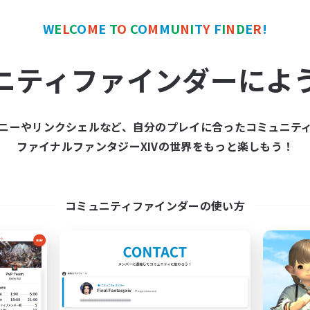
W
E
L
C
O
M
E
T
O
C
O
M
M
U
N
I
T
Y
F
I
N
D
E
R
!
ワールドリンクシェル
クロスワールドリンクシェル
ニティファインダーによ
ニーやリンクシェルなど、自分のプレイに合ったコミュニテ
ファイナルファンタジーXIVの世界をもっと楽しもう！
imit Break Coffee
Les Lazy Cat
追加メンバー募集
追加メンバー募集
Chaos
Chaos
コミュニティファインダーの使い方
動時間
活動時間
0:00
1:00
21:00
日
平日
0:00
1:00
14:00
末
週末
40
クティブメンバー数
アクティブメンバー数
999
集人数
募集人数