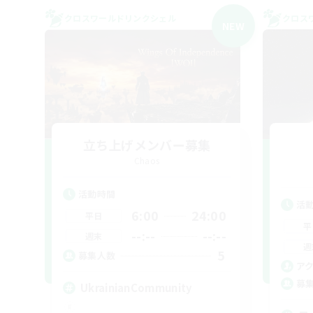
クロスワールドリンクシェル
クロス
NEW
立ち上げメンバー募集
Chaos
活動時間
活
6:00
24:00
平日
平
--:--
--:--
週末
週
5
募集人数
ア
募
UkrainianCommunity