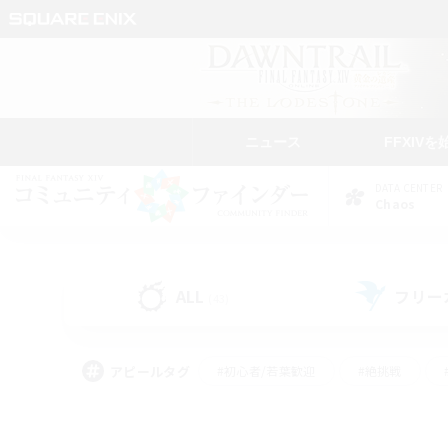
ニュース
FFXIVを
DATA CENTER
Chaos
ALL
フリー
(43)
アピールタグ
#初心者/若葉歓迎
#絶挑戦
#学生中心
#なんでも楽しむ
#モブハント
#
#演奏
#ミラプリ（ミラ