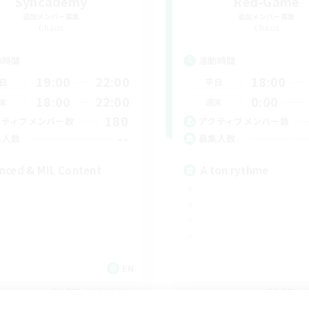
Syncademy
Red-Game
追加メンバー募集
追加メンバー募集
Chaos
Chaos
動時間
活動時間
19:00
22:00
18:00
日
平日
18:00
22:00
0:00
末
週末
180
クティブメンバー数
アクティブメンバー数
--
集人数
募集人数
nced & MIL Content
A ton rythme
EN
募集期間: 2026/09/03 まで
募集期間: 20