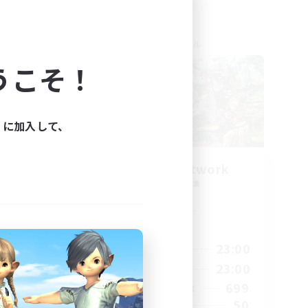
クロスワールドリンクシェル
うこそ！
ィに加入して、
s
FFXIV EU Network
追加メンバー募集
Chaos
活動時間
24:00
0:00
23:00
平日
24:00
0:00
23:00
週末
15
699
アクティブメンバー数
10
50
募集人数