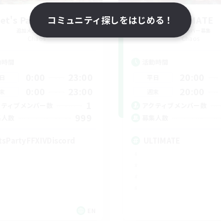
et's Party! Chaos
コミュニティ探しをはじめる！
ULTIMATE
追加メンバー募集
追加メンバー募集
Chaos
Chaos
動時間
活動時間
0:00
23:00
20:00
日
平日
0:00
23:00
20:00
末
週末
1
クティブメンバー数
アクティブメンバー数
999
集人数
募集人数
tsPartyFFXIVDiscord
ULTIMATE
EN