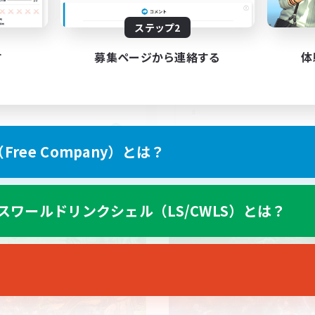
ステップ2
す
募集ページから連絡する
体
FR
ree Company）とは？
募集期間: 2026/08/31 まで
募集期間: 20
スワールドリンクシェル（LS/CWLS）とは？
ワールドリンクシェル
クロスワールドリンクシェル