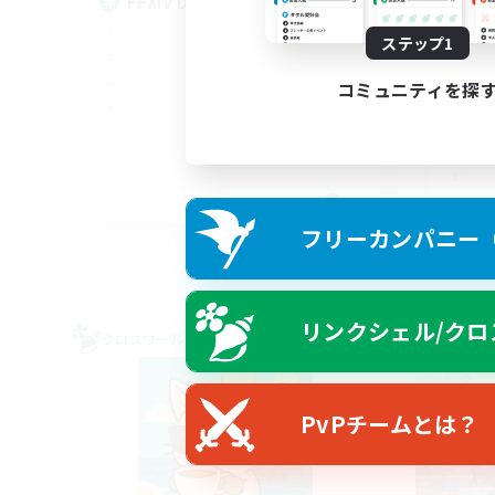
FFXIV Discord Community
ステップ1
コミュニティを探
DE
フリーカンパニー（F
募集期間: 2026/09/02 まで
リンクシェル/クロ
クロスワールドリンクシェル
クロス
PvPチームとは？