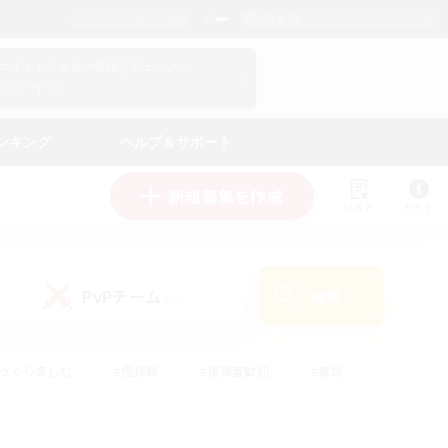
日本語
マイキャラクター情報をチェック！
ログイン
ンキング
ヘルプ＆サポート
新規募集を作成
リスト
ガイド
PvPチーム
検索
(0)
ゆっくり楽しむ
#極挑戦
#復帰者歓迎
#雑談
#ハウジング
#トレジャーハント
#レベリング
#プレイヤー主催イベント