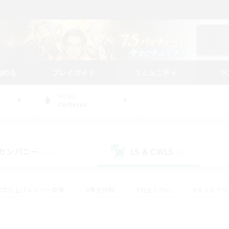
始める
プレイガイド
コミュニティ
ラ
WORLD
Cerberus
カンパニー
LS & CWLS
(23)
(20)
#立ち上げメンバー募集
#零式挑戦
#社会人中心
#まったり
体験歓迎
#クラフター中心
#ロールプレイ
#ギャザラー中心
ージュプリズム）
#スクリーンショット撮影
#クリア目指して頑張る