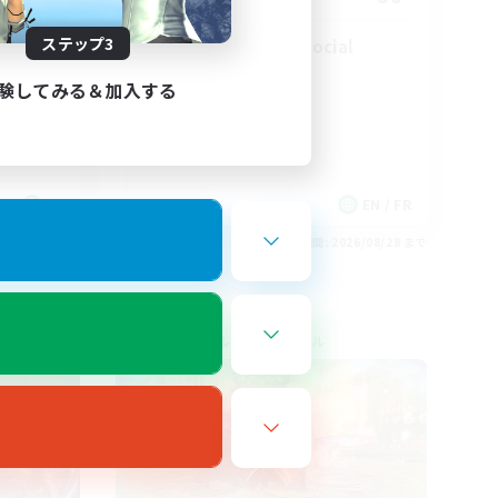
ステップ3
Players events social
験してみる＆加入する
FR
EN / FR
26/08/30 まで
募集期間: 2026/08/28 まで
クロスワールドリンクシェル