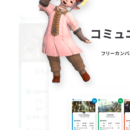
クロスワールドリンクシェル
クロス
NEW
コミュ
フリーカンパ
立ち上げメンバー募集
L
Chaos
活動時間
活
1:00
24:00
平日
平
1:00
24:00
週末
週
99
募集人数
ア
募