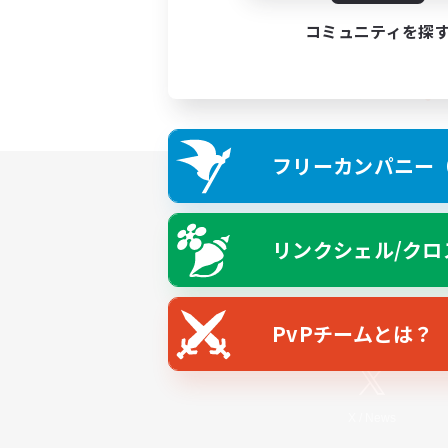
コミュニティを探
フリーカンパニー（F
リンクシェル/クロ
PvPチームとは？
X
/
News