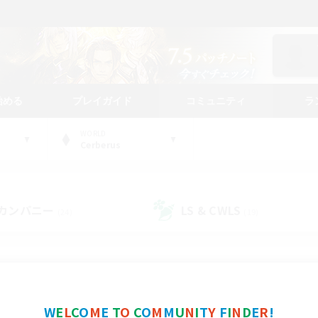
始める
プレイガイド
コミュニティ
ラ
WORLD
Cerberus
カンパニー
LS & CWLS
(24)
(19)
コミュニティファインダー
W
E
L
C
O
M
E
T
O
C
O
M
M
U
N
I
T
Y
F
I
N
D
E
R
!