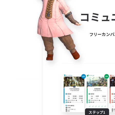
コミ
コミュ
コミュニ
自分に合っ
フリーカンパ
ステップ1