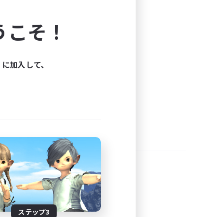
よう！
うこそ！
できます。
と楽しもう！
ィに加入して、
ステップ3