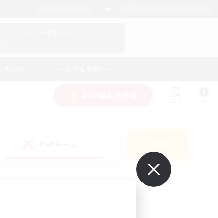
日本語
マイキャラクター情報をチェック！
ログイン
ンキング
ヘルプ＆サポート
新規募集を作成
リスト
ガイド
PvPチーム
検索
(0)
で