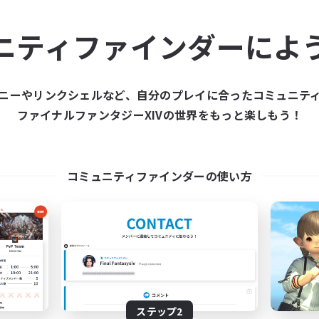
ュニティメンバーを集め
ニティファインダーによ
ティファインダーは、一緒に冒険する仲間を募集することが
た仲間を集めて、ファイナルファンタジーXIVの世界をもっ
ニーやリンクシェルなど、自分のプレイに合ったコミュニテ
ファイナルファンタジーXIVの世界をもっと楽しもう！
新規募集を作成する
コミュニティファインダーの使い方
ステップ2