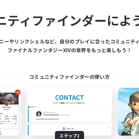
ュニティメンバーを集め
ニティファインダーによ
ティファインダーは、一緒に冒険する仲間を募集することが
た仲間を集めて、ファイナルファンタジーXIVの世界をもっ
ニーやリンクシェルなど、自分のプレイに合ったコミュニテ
ファイナルファンタジーXIVの世界をもっと楽しもう！
新規募集を作成する
コミュニティファインダーの使い方
ステップ2