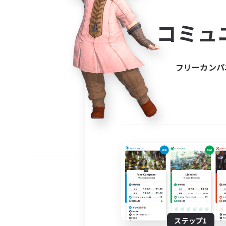
コミ
コミュ
コミュニ
自分に合っ
フリーカンパ
ステップ1