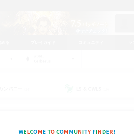
始める
プレイガイド
コミュニティ
ラ
WORLD
Cerberus
カンパニー
LS & CWLS
(24)
(19)
コミュニティファインダー
W
E
L
C
O
M
E
T
O
C
O
M
M
U
N
I
T
Y
F
I
N
D
E
R
!