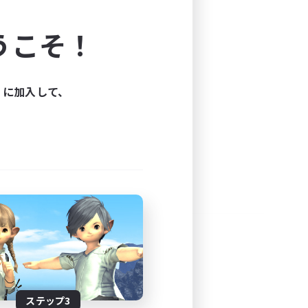
よう！
うこそ！
できます。
と楽しもう！
ィに加入して、
ステップ3