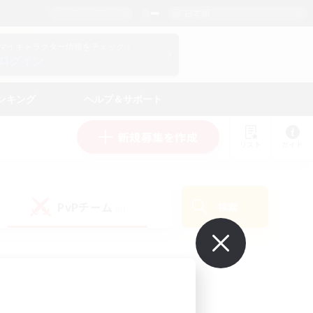
日本語
マイキャラクター情報をチェック！
ログイン
ンキング
ヘルプ＆サポート
新規募集を作成
リスト
ガイド
PvPチーム
検索
(0)
で