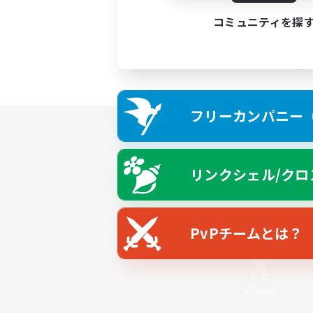
コミュニティを探
フリーカンパニー（F
リンクシェル/クロ
PvPチームとは？
X
/
News