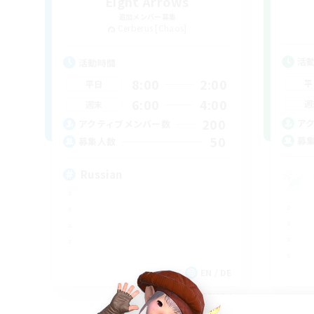
Eight Arrows
追加メンバー募集
Cerberus [Chaos]
活
活動時間
8:00
2:00
平
平日
6:00
4:00
週
週末
200
ア
アクティブメンバー数
50
募
募集人数
Russian
EN / DE
募集期間: 2026/09/06 まで