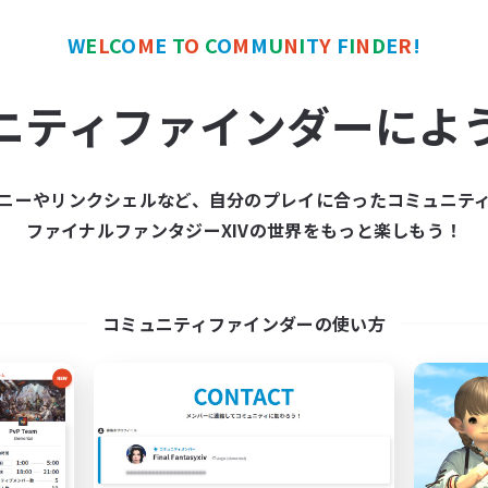
W
E
L
C
O
M
E
T
O
C
O
M
M
U
N
I
T
Y
F
I
N
D
E
R
!
カンパニー
フリーカンパニー
NEW
ニティファインダーによ
ニーやリンクシェルなど、自分のプレイに合ったコミュニテ
ファイナルファンタジーXIVの世界をもっと楽しもう！
mpered Rationality
The Soul Reape
追加メンバー募集
追加メンバー募集
Cerberus [Chaos]
Cerberus [Chaos]
コミュニティファインダーの使い方
動時間
活動時間
6:00
23:00
1:00
日
平日
6:00
23:00
1:00
末
週末
18
クティブメンバー数
アクティブメンバー数
70
集人数
募集人数