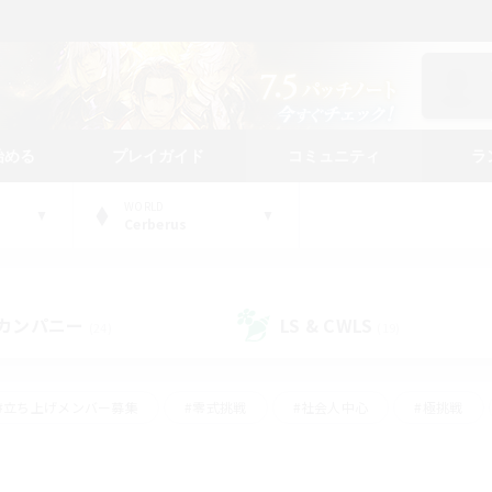
始める
プレイガイド
コミュニティ
ラ
WORLD
Cerberus
カンパニー
LS & CWLS
(24)
(19)
#立ち上げメンバー募集
#零式挑戦
#社会人中心
#極挑戦
#体験歓迎
#ロールプレイ
#ギャザラー中心
#クラフター中
て頑張る
#スクリーンショット撮影
#ミラプリ（ミラージュプリズム