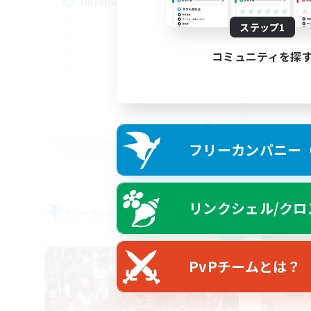
UkrainianCommunity
ステップ1
LG
コミュニティを探
EN
フリーカンパニー（F
募集期間: 2026/09/06 まで
リンクシェル/クロ
フリーカンパニー
フリー
NEW
PvPチームとは？