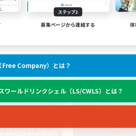
ステップ2
BTQ+ Friendly
tout types de joueu
す
募集ページから連絡する
体
EN
ree Company）とは？
募集期間: 2026/09/05 まで
募集期間: 20
スワールドリンクシェル（LS/CWLS）とは？
カンパニー
クロスワールドリンクシェル
NEW