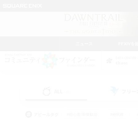
ニュース
FFXIVを
DATA CENTER
Chaos
ALL
フリー
(43)
アピールタグ
#初心者/若葉歓迎
#絶挑戦
#なんでも楽しむ
#学生中心
#モブハント
#レベリング
#クリア目指し