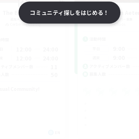
The Black Line
コミュニティ探しをはじめる！
Purgatorium Aet
追加メンバー募集
追加メンバー募集
Cerberus [Chaos]
Chaos
活動時間
動時間
9:00
12:00
24:00
平日
日
9:00
12:00
24:00
週末
末
11
アクティブメンバー数
クティブメンバー数
50
募集人数
集人数
sual Community!
EN