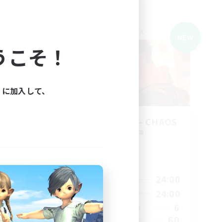
クロスワールドリンクシェル
NEW
NEW
うこそ！
ィに加入して、
rs
THE G4Y BROS - CHAOS
追加メンバー募集
Chaos
活動時間
1:00
24:00
23:00
平日
1:00
24:00
23:00
週末
6
30
アクティブメンバー数
60
99
募集人数