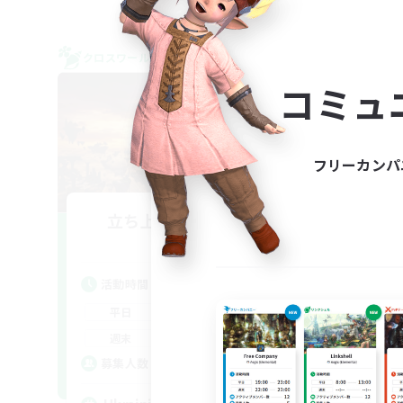
クロスワールドリンクシェル
フリー
NEW
コミュ
フリーカンパ
立ち上げメンバー募集
Te
Chaos
活動時間
活
6:00
24:00
平日
平
--:--
--:--
週末
週
5
募集人数
ア
募