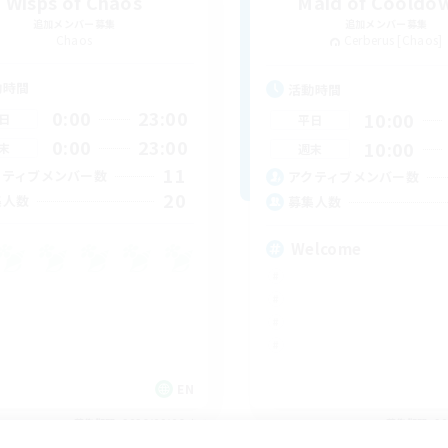
Wisps of Chaos
Maid of Cooldo
追加メンバー募集
追加メンバー募集
Chaos
Cerberus [Chaos]
動時間
活動時間
0:00
23:00
10:00
日
平日
0:00
23:00
10:00
末
週末
11
クティブメンバー数
アクティブメンバー数
20
集人数
募集人数
Welcome
EN
募集期間: 2026/09/06 まで
募集期間: 20