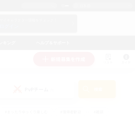
日本語
マイキャラクター情報をチェック！
ログイン
ンキング
ヘルプ＆サポート
新規募集を作成
リスト
ガイド
PvPチーム
検索
(0)
#まったりゆっくり楽しむ
#復帰者歓迎
#雑談
心
#演奏
#トレジャーハント
#ハウジング
）
#プレイヤー主催イベント