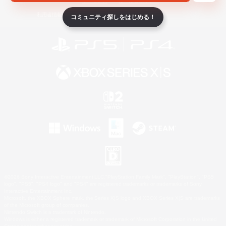
ライセンス
ルール＆ポリシー
利用者情報の外部送信について
コミュニティ探しをはじめる！
©2026 Sony Interactive Entertainment LLC."PlayStation Family Mark", "PlayStation", "PS5
logo", "PS5", "PS4 logo" and "PS4" are registered trademarks or trademarks of Sony
Interactive Entertainment Inc.
Microsoft, the XBOX Sphere mark, the Series X|S logo and XBOX Series X|S are trademarks
of the Microsoft group of companies.
Nintendo Switch is a trademark of Nintendo.
Windows is either a registered trademark or trademark of Microsoft Corporation in the United