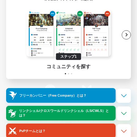
ゲームダウンロード
Official Information
/
X
News
YouTube
ステップ1
コミュニティを探す
Instagram
Twitch
フリーカンパニー（Free Company）とは？
LINE
Bluesky
リンクシェル/クロスワールドリンクシェル（LS/CWLS）と
は？
レーティング制度について
プライバシーポリシー
著作権について
サポートセンター
PvPチームとは？