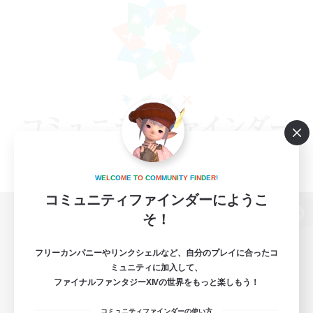
W
E
L
C
O
M
E
T
O
C
O
M
M
U
N
I
T
Y
F
I
N
D
E
R
!
コミュニティファインダーにようこ
そ！
パソコン版へ
フリーカンパニーやリンクシェルなど、自分のプレイに合ったコ
ミュニティに加入して、
ファイナルファンタジーXIVの世界をもっと楽しもう！
関連商品
e-STOREで購入
コミュニティファインダーの使い方