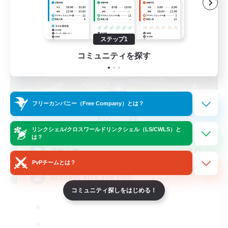
ステップ1
コミュニティを探す
Kupo Corp
フリーカンパニー（Free Company）とは？
追加メンバー募集
Cerberus [Chaos]
リンクシェル/クロスワールドリンクシェル（LS/CWLS）と
は？
10
募集人数
PvPチームとは？
Actually nice and chill
コミュニティ探しをはじめる！