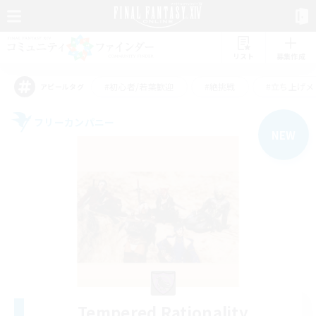
リスト
募集作成
#初心者/若葉歓迎
#絶挑戦
#立ち上げメ
アピールタグ
フリーカンパニー
NEW
Tempered Rationality