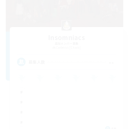
Insomniacs
追加メンバー募集
Cerberus [Chaos]
--
募集人数
FR