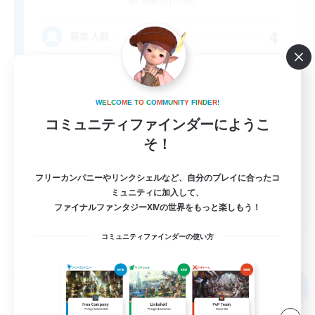
Cerberus [Chaos]
4
募集人数
Russian
W
E
L
C
O
M
E
T
O
C
O
M
M
U
N
I
T
Y
F
I
N
D
E
R
!
コミュニティファインダーにようこ
そ！
フリーカンパニーやリンクシェルなど、自分のプレイに合ったコ
ミュニティに加入して、
EN
ファイナルファンタジーXIVの世界をもっと楽しもう！
詳細を見る
コミュニティファインダーの使い方
募集期間: 2026/08/31 まで
フリーカンパニー
NEW