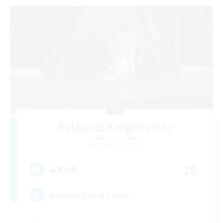
Aetheris Knights Ger
追加メンバー募集
Cerberus [Chaos]
25
募集人数
Deutsch Discord aktiv