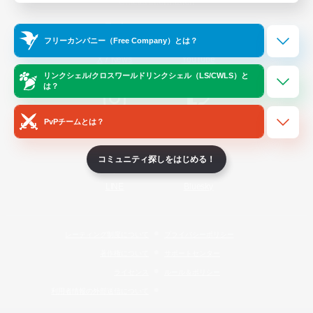
Official Information
フリーカンパニー（Free Company）とは？
/
X
News
YouTube
リンクシェル/クロスワールドリンクシェル（LS/CWLS）と
は？
PvPチームとは？
Instagram
Twitch
コミュニティ探しをはじめる！
LINE
Bluesky
レーティング制度について
プライバシーポリシー
著作権について
サポートセンター
ライセンス
ルール＆ポリシー
利用者情報の外部送信について