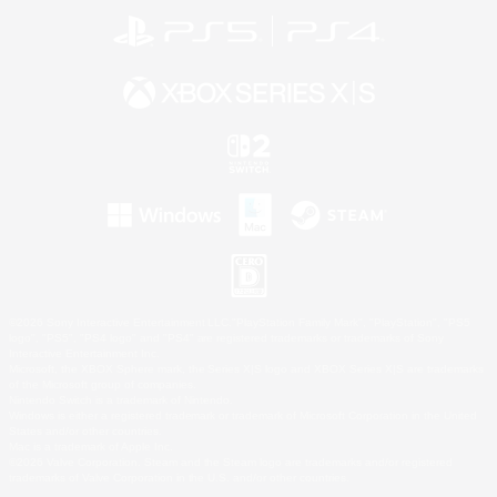
©2026 Sony Interactive Entertainment LLC."PlayStation Family Mark", "PlayStation", "PS5
logo", "PS5", "PS4 logo" and "PS4" are registered trademarks or trademarks of Sony
Interactive Entertainment Inc.
Microsoft, the XBOX Sphere mark, the Series X|S logo and XBOX Series X|S are trademarks
of the Microsoft group of companies.
Nintendo Switch is a trademark of Nintendo.
Windows is either a registered trademark or trademark of Microsoft Corporation in the United
States and/or other countries.
Mac is a trademark of Apple Inc.
©2026 Valve Corporation. Steam and the Steam logo are trademarks and/or registered
trademarks of Valve Corporation in the U.S. and/or other countries.