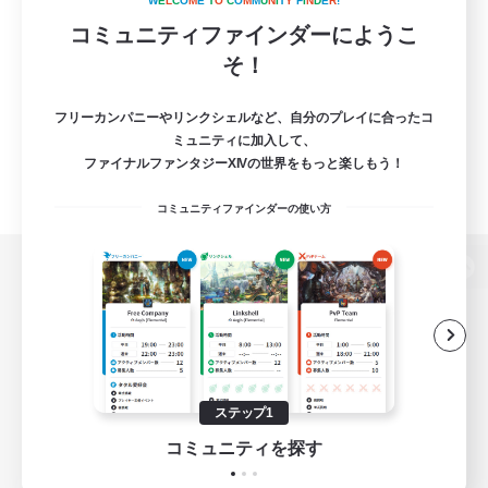
W
E
L
C
O
M
E
T
O
C
O
M
M
U
N
I
T
Y
F
I
N
D
E
R
!
コミュニティファインダーにようこ
そ！
フリーカンパニーやリンクシェルなど、自分のプレイに合ったコ
ミュニティに加入して、
ファイナルファンタジーXIVの世界をもっと楽しもう！
コミュニティファインダーの使い方
パソコン版へ
関連商品
e-STOREで購入
ステップ1
ゲームダウンロード
コミュニティを探す