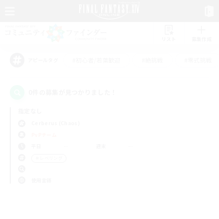
リスト
募集作成
#初心者/若葉歓迎
#絶挑戦
#零式挑戦
アピールタグ
0件の募集が見つかりました！
指定なし
Cerberus (Chaos)
PvPチーム
平日
週末
＃レベリング
使用言語