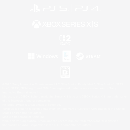
©2026 Sony Interactive Entertainment LLC."PlayStation Family Mark", "PlayStation", "PS5
logo", "PS5", "PS4 logo" and "PS4" are registered trademarks or trademarks of Sony
Interactive Entertainment Inc.
Microsoft, the XBOX Sphere mark, the Series X|S logo and XBOX Series X|S are trademarks
of the Microsoft group of companies.
Nintendo Switch is a trademark of Nintendo.
Windows is either a registered trademark or trademark of Microsoft Corporation in the United
States and/or other countries.
Mac is a trademark of Apple Inc.
©2026 Valve Corporation. Steam and the Steam logo are trademarks and/or registered
trademarks of Valve Corporation in the U.S. and/or other countries.