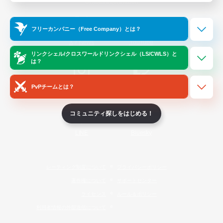
Official Information
フリーカンパニー（Free Company）とは？
/
X
News
YouTube
リンクシェル/クロスワールドリンクシェル（LS/CWLS）と
は？
PvPチームとは？
Instagram
Twitch
コミュニティ探しをはじめる！
LINE
Bluesky
レーティング制度について
プライバシーポリシー
著作権について
サポートセンター
ライセンス
ルール＆ポリシー
利用者情報の外部送信について