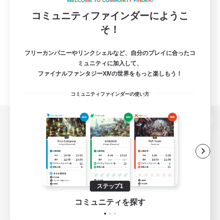
W
E
L
C
O
M
E
T
O
C
O
M
M
U
N
I
T
Y
F
I
N
D
E
R
!
コミュニティファインダーにようこ
そ！
フリーカンパニーやリンクシェルなど、自分のプレイに合ったコ
ミュニティに加入して、
ファイナルファンタジーXIVの世界をもっと楽しもう！
コミュニティファインダーの使い方
パソコン版へ
関連商品
e-STOREで購入
ステップ1
ゲームダウンロード
コミュニティを探す