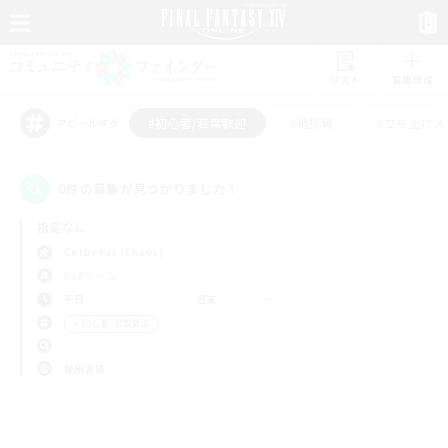
リスト
募集作成
#初心者/若葉歓迎
#絶挑戦
#立ち上げメ
アピールタグ
0件の募集が見つかりました！
指定なし
Cerberus (Chaos)
PvPチーム
平日
週末
＃初心者/若葉歓迎
使用言語