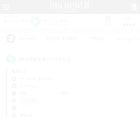
リスト
募集作成
#初心者/若葉歓迎
#絶挑戦
#立ち上げメ
アピールタグ
0件の募集が見つかりました！
指定なし
Cerberus (Chaos)
PvPチーム
平日
週末
＃零式挑戦
使用言語