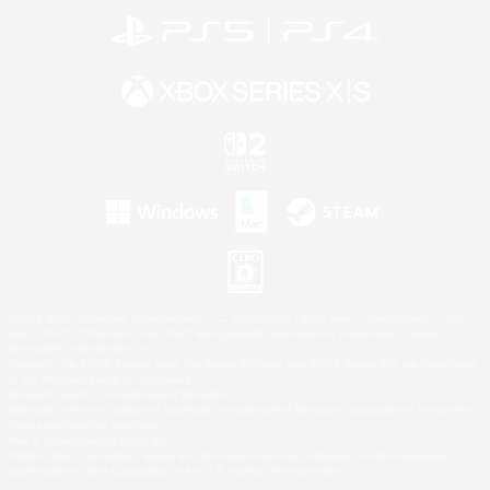
©2026 Sony Interactive Entertainment LLC."PlayStation Family Mark", "PlayStation", "PS5
logo", "PS5", "PS4 logo" and "PS4" are registered trademarks or trademarks of Sony
Interactive Entertainment Inc.
Microsoft, the XBOX Sphere mark, the Series X|S logo and XBOX Series X|S are trademarks
of the Microsoft group of companies.
Nintendo Switch is a trademark of Nintendo.
Windows is either a registered trademark or trademark of Microsoft Corporation in the United
States and/or other countries.
Mac is a trademark of Apple Inc.
©2026 Valve Corporation. Steam and the Steam logo are trademarks and/or registered
trademarks of Valve Corporation in the U.S. and/or other countries.