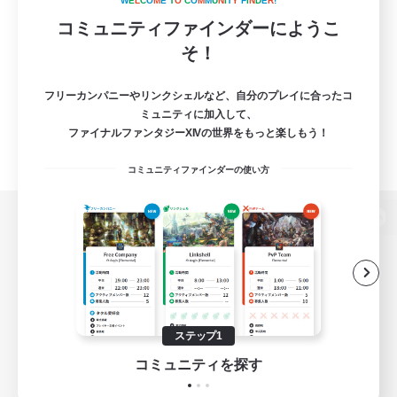
W
E
L
C
O
M
E
T
O
C
O
M
M
U
N
I
T
Y
F
I
N
D
E
R
!
コミュニティファインダーにようこ
そ！
フリーカンパニーやリンクシェルなど、自分のプレイに合ったコ
ミュニティに加入して、
ファイナルファンタジーXIVの世界をもっと楽しもう！
コミュニティファインダーの使い方
パソコン版へ
関連商品
e-STOREで購入
ステップ1
ゲームダウンロード
コミュニティを探す