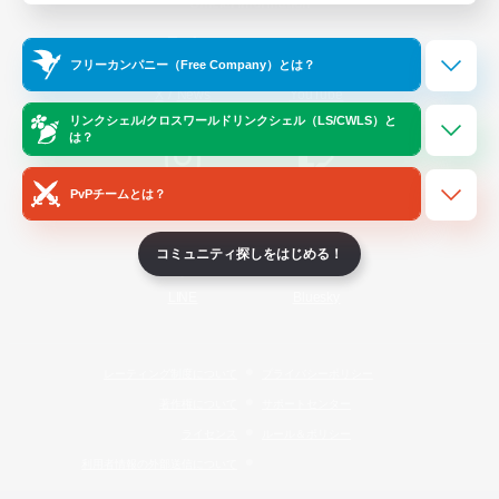
Official Information
フリーカンパニー（Free Company）とは？
/
X
News
YouTube
リンクシェル/クロスワールドリンクシェル（LS/CWLS）と
は？
PvPチームとは？
Instagram
Twitch
コミュニティ探しをはじめる！
LINE
Bluesky
レーティング制度について
プライバシーポリシー
著作権について
サポートセンター
ライセンス
ルール＆ポリシー
利用者情報の外部送信について