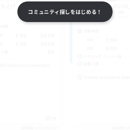
立ち上げメンバー募集
X_AVALANCHE
コミュニティ探しをはじめる！
Chaos
追加メンバー募集
Cerberus [Chaos]
動時間
活動時間
1:00
24:00
日
7:00
平日
1:00
24:00
末
0:00
週末
99
集人数
アクティブメンバー数
募集人数
XIV Discord Community
bonne ambiance bie
DE
募集期間: 2026/09/02 まで
募集期間: 20