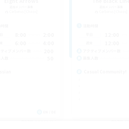
Eight Arrows
The Black Lin
追加メンバー募集
追加メンバー募集
Cerberus [Chaos]
Cerberus [Chaos]
動時間
活動時間
8:00
2:00
12:00
日
平日
6:00
4:00
12:00
末
週末
200
クティブメンバー数
アクティブメンバー数
50
集人数
募集人数
ssian
Casual Community!
EN / DE
募集期間: 2026/09/03 まで
募集期間: 20