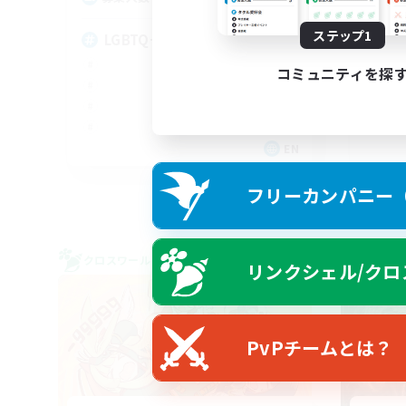
ステップ1
Sy
LGBTQ+ Friendly
コミュニティを探
EN
募集期間: 2026/09/03 まで
フリーカンパニー（F
クロスワールドリンクシェル
クロス
リンクシェル/クロ
NEW
PvPチームとは？