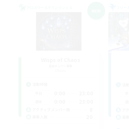
クロスワールドリンクシェル
フリー
NEW
Wisps of Chaos
追加メンバー募集
Chaos
活動時間
活
0:00
23:00
平日
平
0:00
23:00
週末
週
8
アクティブメンバー数
ア
20
募集人数
募