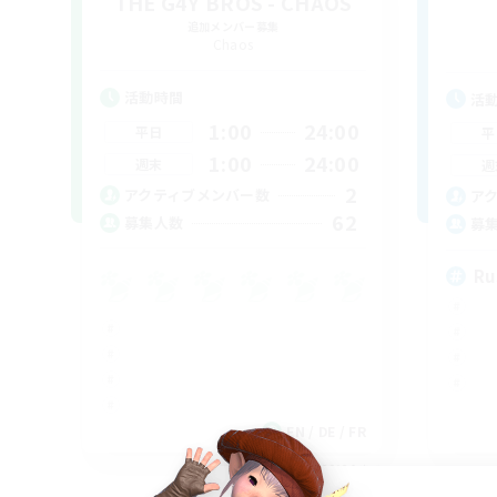
THE G4Y BROS - CHAOS
追加メンバー募集
Chaos
活動時間
活
1:00
24:00
平日
平
1:00
24:00
週末
週
2
アクティブメンバー数
ア
62
募集人数
募
Ru
EN / DE / FR
募集期間: 2026/09/04 まで