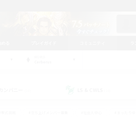
始める
プレイガイド
コミュニティ
ラ
WORLD
Cerberus
カンパニー
LS & CWLS
(24)
(19)
#零式挑戦
#立ち上げメンバー募集
#社会人中心
#まったり
レイ
#クラフター中心
#体験歓迎
#ギャザラー中心
#
#スクリーンショット撮影
#ハウジング
#演奏
#クリア目指