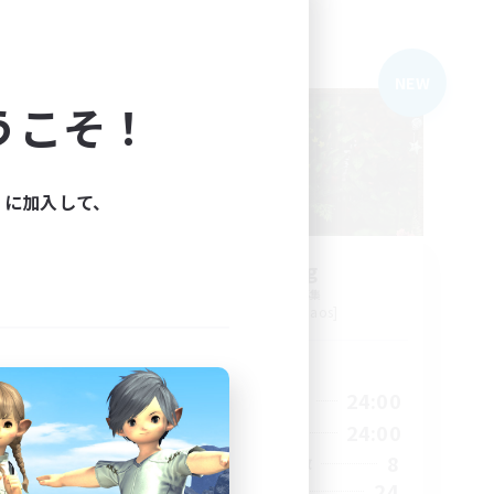
フリーカンパニー
NEW
NEW
うこそ！
ィに加入して、
RedKing
追加メンバー募集
Cerberus [Chaos]
活動時間
23:00
17:00
24:00
平日
23:00
1:00
24:00
週末
7
8
アクティブメンバー数
64
24
募集人数