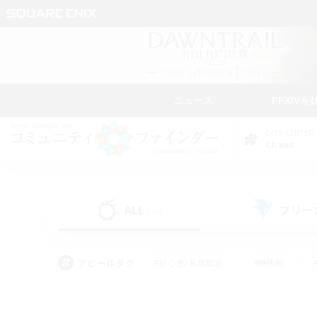
ニュース
FFXIVを
DATA CENTER
Chaos
ALL
フリー
(43)
アピールタグ
#初心者/若葉歓迎
#絶挑戦
#モブハント
#なんでも楽しむ
#ロールプ
#ミラプリ（ミラージュプリズム）