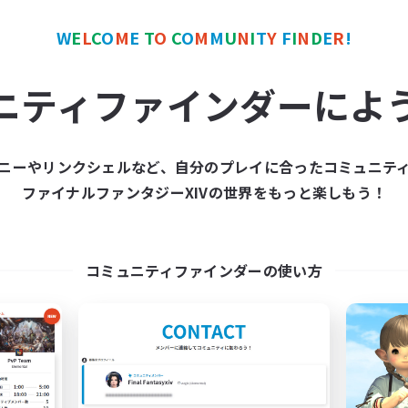
W
E
L
C
O
M
E
T
O
C
O
M
M
U
N
I
T
Y
F
I
N
D
E
R
!
ワールドリンクシェル
クロスワールドリンクシェル
NEW
ニティファインダーによ
ニーやリンクシェルなど、自分のプレイに合ったコミュニテ
ファイナルファンタジーXIVの世界をもっと楽しもう！
Syncademy
Red-Game
追加メンバー募集
追加メンバー募集
Chaos
Chaos
コミュニティファインダーの使い方
動時間
活動時間
19:00
22:00
18:00
日
平日
18:00
22:00
0:00
末
週末
180
クティブメンバー数
アクティブメンバー数
--
集人数
募集人数