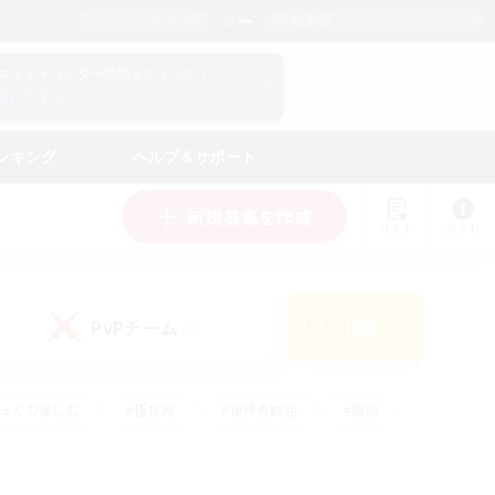
日本語
マイキャラクター情報をチェック！
ログイン
ンキング
ヘルプ＆サポート
新規募集を作成
リスト
ガイド
PvPチーム
検索
(0)
ゆっくり楽しむ
#極挑戦
#復帰者歓迎
#雑談
学生中心
#トレジャーハント
#レベリング
して頑張る
#プレイヤー主催イベント