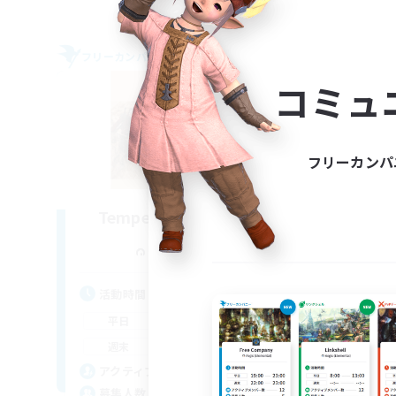
フリーカンパニー
クロス
NEW
コミュ
フリーカンパ
Tempered Rationality
追加メンバー募集
Cerberus [Chaos]
活
活動時間
6:00
23:00
平
平日
6:00
23:00
週
週末
18
ア
アクティブメンバー数
70
募
募集人数