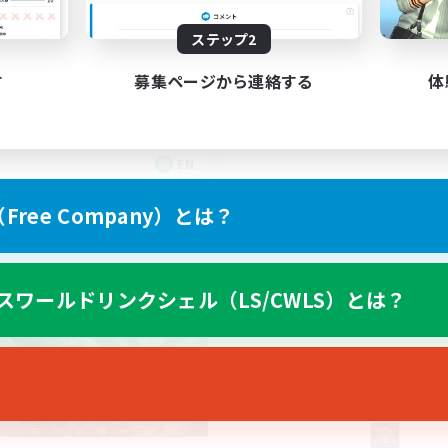
ステップ2
nced & MIL Content
A ton rythme
す
募集ページから連絡する
体
EN
募集期間: 2026/09/03 まで
募集期間: 20
ree Company）とは？
ワールドリンクシェル
フリーカンパニー
スワールドリンクシェル（LS/CWLS）とは？
NEW