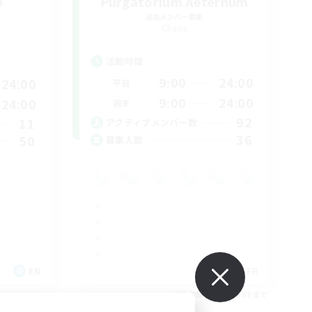
e
Purgatorium Aeternum
追加メンバー募集
Chaos
活動時間
9:00
24:00
24:00
平日
9:00
24:00
24:00
週末
92
11
アクティブメンバー数
36
50
募集人数
EN
FR
26/09/03 まで
募集期間: 2026/09/03 まで