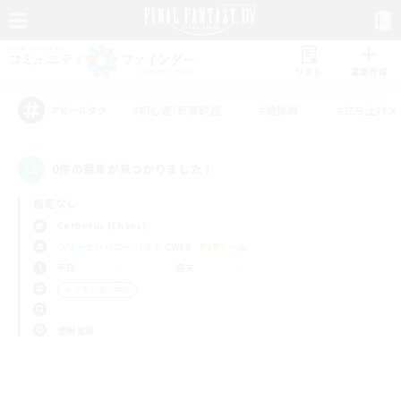
リスト
募集作成
#初心者/若葉歓迎
#絶挑戦
#立ち上げメ
アピールタグ
0件の募集が見つかりました！
指定なし
Cerberus (Chaos)
フリーカンパニー
LS & CWLS
PvPチーム
平日
週末
＃クラフター中心
使用言語