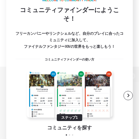
W
E
L
C
O
M
E
T
O
C
O
M
M
U
N
I
T
Y
F
I
N
D
E
R
!
コミュニティファインダーにようこ
そ！
フリーカンパニーやリンクシェルなど、自分のプレイに合ったコ
ミュニティに加入して、
ファイナルファンタジーXIVの世界をもっと楽しもう！
コミュニティファインダーの使い方
パソコン版へ
関連商品
e-STOREで購入
ステップ1
ゲームダウンロード
コミュニティを探す