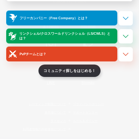
Official Information
フリーカンパニー（Free Company）とは？
/
X
News
YouTube
リンクシェル/クロスワールドリンクシェル（LS/CWLS）と
は？
PvPチームとは？
Instagram
Twitch
コミュニティ探しをはじめる！
LINE
Bluesky
レーティング制度について
プライバシーポリシー
著作権について
サポートセンター
ライセンス
ルール＆ポリシー
利用者情報の外部送信について