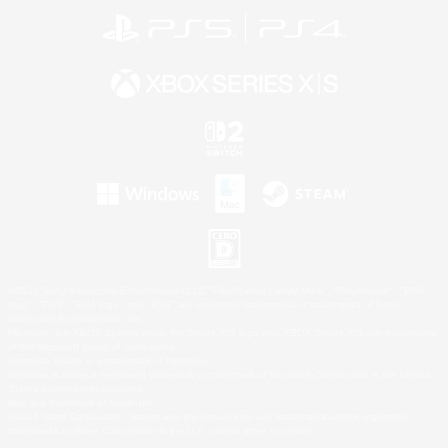
©2026 Sony Interactive Entertainment LLC."PlayStation Family Mark", "PlayStation", "PS5
logo", "PS5", "PS4 logo" and "PS4" are registered trademarks or trademarks of Sony
Interactive Entertainment Inc.
Microsoft, the XBOX Sphere mark, the Series X|S logo and XBOX Series X|S are trademarks
of the Microsoft group of companies.
Nintendo Switch is a trademark of Nintendo.
Windows is either a registered trademark or trademark of Microsoft Corporation in the United
States and/or other countries.
Mac is a trademark of Apple Inc.
©2026 Valve Corporation. Steam and the Steam logo are trademarks and/or registered
trademarks of Valve Corporation in the U.S. and/or other countries.