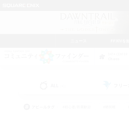
ニュース
FFXIVを
DATA CENTER
Chaos
ALL
フリー
(42)
アピールタグ
#初心者/若葉歓迎
#絶挑戦
#モブハント
#学生中心
#なんでも楽しむ
#スクリーンショット撮影
#ハウジ