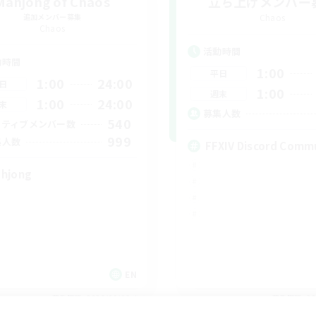
Mahjong of Chaos
立ち上げメンバー
追加メンバー募集
Chaos
Chaos
活動時間
動時間
1:00
平日
1:00
24:00
日
1:00
週末
1:00
24:00
末
募集人数
540
クティブメンバー数
999
集人数
FFXIV Discord Comm
hjong
EN
募集期間: 2026/09/02 まで
募集期間: 20