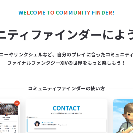
W
E
L
C
O
M
E
T
O
C
O
M
M
U
N
I
T
Y
F
I
N
D
E
R
!
ワールドリンクシェル
クロスワールドリンクシェル
ニティファインダーによ
ニーやリンクシェルなど、自分のプレイに合ったコミュニテ
ファイナルファンタジーXIVの世界をもっと楽しもう！
FFXIV EU Network
FFXIV - UK
追加メンバー募集
追加メンバー募集
Chaos
Chaos
コミュニティファインダーの使い方
動時間
活動時間
0:00
23:00
0:00
日
平日
0:00
23:00
0:00
末
週末
699
クティブメンバー数
アクティブメンバー数
50
集人数
募集人数