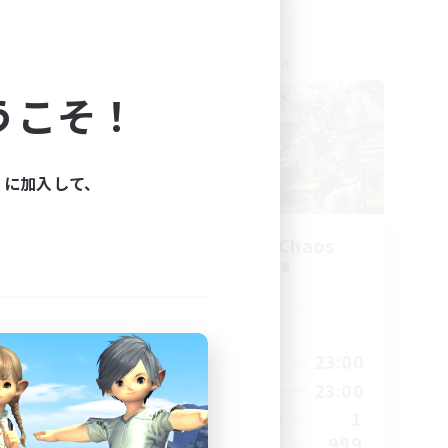
クロスワールドリンクシェル
うこそ！
ィに加入して、
Let's Party! Chaos
追加メンバー募集
Chaos
活動時間
23:00
0:00
23:00
平日
23:00
0:00
23:00
週末
999
1
アクティブメンバー数
--
999
募集人数