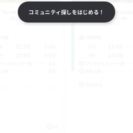
 Taverne Nocturne
コミュニティ探しをはじめる！
Project: Exodu
追加メンバー募集
追加メンバー募集
Chaos
Chaos
動時間
活動時間
21:00
3:00
15:00
日
平日
20:00
4:00
10:00
末
週末
10
クティブメンバー数
アクティブメンバー数
50
集人数
募集人数
Polska
FR