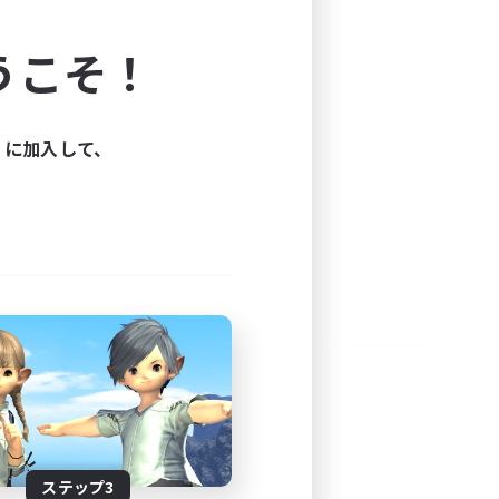
よう！
うこそ！
できます。
と楽しもう！
ィに加入して、
ステップ3