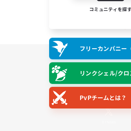
コミュニティを探
フリーカンパニー（F
リンクシェル/クロ
PvPチームとは？
X
/
News