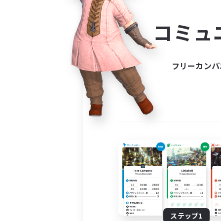
コミ
コミュ
コミュニ
自分に合っ
フリーカンパ
ステップ1