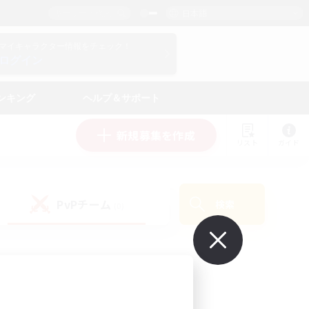
日本語
マイキャラクター情報をチェック！
ログイン
ンキング
ヘルプ＆サポート
新規募集を作成
リスト
ガイド
PvPチーム
検索
(0)
で