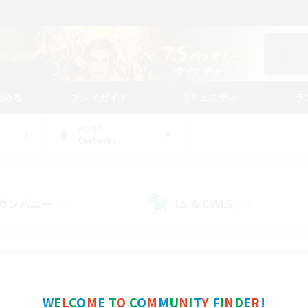
始める
プレイガイド
コミュニティ
ラ
WORLD
Cerberus
カンパニー
LS & CWLS
(23)
(19)
コミュニティファインダー
W
E
L
C
O
M
E
T
O
C
O
M
M
U
N
I
T
Y
F
I
N
D
E
R
!