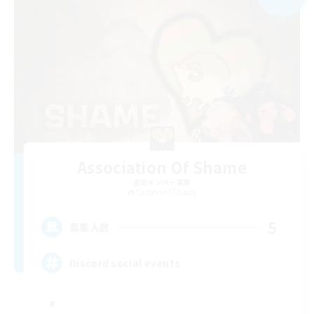
Association Of Shame
追加メンバー募集
Cerberus [Chaos]
5
募集人数
Discord social events