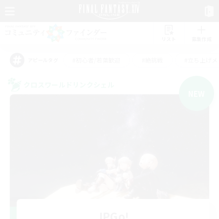
リスト
募集作成
#初心者/若葉歓迎
#絶挑戦
#立ち上げメ
アピールタグ
クロスワールドリンクシェル
NEW
JPGo!