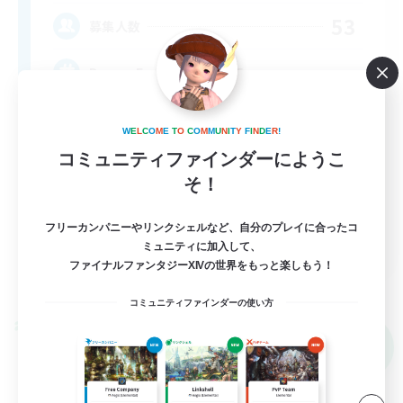
53
募集人数
Drama Free, Pressure Free
W
E
L
C
O
M
E
T
O
C
O
M
M
U
N
I
T
Y
F
I
N
D
E
R
!
コミュニティファインダーにようこ
そ！
フリーカンパニーやリンクシェルなど、自分のプレイに合ったコ
EN
ミュニティに加入して、
ファイナルファンタジーXIVの世界をもっと楽しもう！
詳細を見る
募集期間: 2026/09/05 まで
コミュニティファインダーの使い方
クロスワールドリンクシェル
NEW