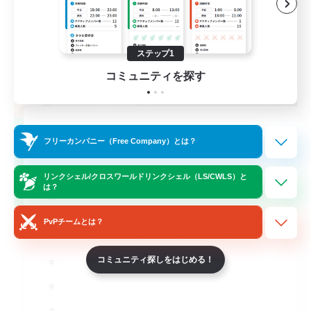
ステップ1
コミュニティを探す
THE G4Y BROS - CHAOS
フリーカンパニー（Free Company）とは？
追加メンバー募集
Chaos
リンクシェル/クロスワールドリンクシェル（LS/CWLS）と
60
は？
募集人数
PvPチームとは？
コミュニティ探しをはじめる！