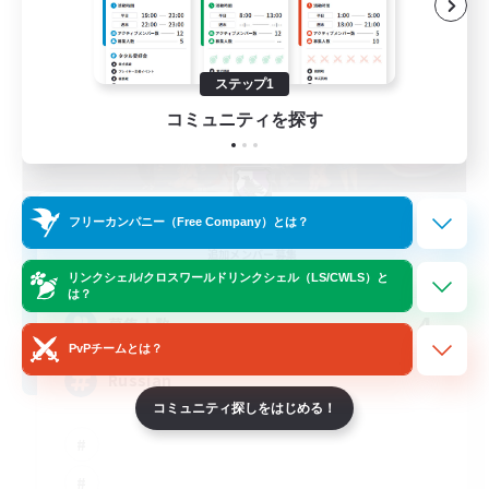
ステップ1
コミュニティを探す
Nevermore
フリーカンパニー（Free Company）とは？
追加メンバー募集
Cerberus [Chaos]
リンクシェル/クロスワールドリンクシェル（LS/CWLS）と
は？
4
募集人数
PvPチームとは？
Russian
コミュニティ探しをはじめる！