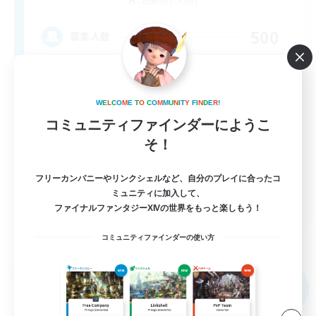
Cerberus [Chaos]
500
募集人数
bonne ambiance bienvenus
W
E
L
C
O
M
E
T
O
C
O
M
M
U
N
I
T
Y
F
I
N
D
E
R
!
コミュニティファインダーにようこ
そ！
フリーカンパニーやリンクシェルなど、自分のプレイに合ったコ
ミュニティに加入して、
FR
ファイナルファンタジーXIVの世界をもっと楽しもう！
詳細を見る
コミュニティファインダーの使い方
募集期間: 2026/09/01 まで
フリーカンパニー
NEW