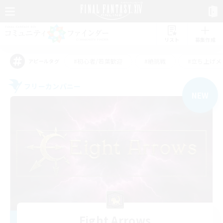
リスト
募集作成
#初心者/若葉歓迎
#絶挑戦
#立ち上げメ
アピールタグ
フリーカンパニー
NEW
Eight Arrows