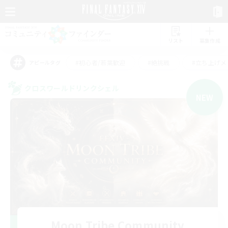
リスト
募集作成
#初心者/若葉歓迎
#絶挑戦
#立ち上げメ
アピールタグ
クロスワールドリンクシェル
NEW
Moon Tribe Community