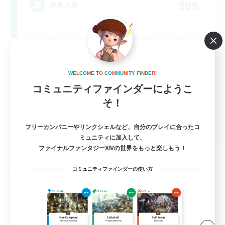
999
募集人数
W
E
L
C
O
M
E
T
O
C
O
M
M
U
N
I
T
Y
F
I
N
D
E
R
!
コミュニティファインダーにようこ
そ！
FR
フリーカンパニーやリンクシェルなど、自分のプレイに合ったコ
ミュニティに加入して、
詳細を見る
募集期間: 2026/08/31 まで
ファイナルファンタジーXIVの世界をもっと楽しもう！
コミュニティファインダーの使い方
クロスワールドリンクシェル