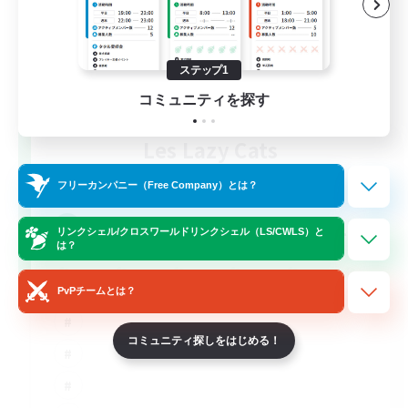
ステップ1
コミュニティを探す
Les Lazy Cats
追加メンバー募集
Chaos
フリーカンパニー（Free Company）とは？
10
募集人数
リンクシェル/クロスワールドリンクシェル（LS/CWLS）と
は？
PvPチームとは？
コミュニティ探しをはじめる！