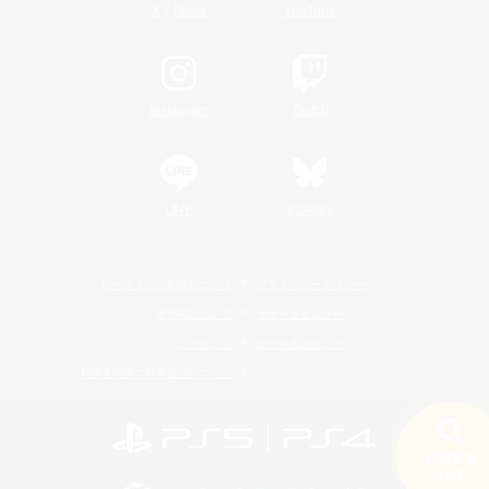
/
X
News
YouTube
Instagram
Twitch
LINE
Bluesky
レーティング制度について
プライバシーポリシー
著作権について
サポートセンター
ライセンス
ルール＆ポリシー
利用者情報の外部送信について
検索する
19件