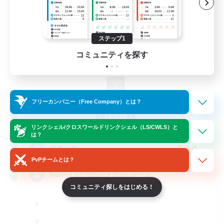
ステップ1
コミュニティを探す
X_AVALANCHE_X
フリーカンパニー（Free Company）とは？
追加メンバー募集
Cerberus [Chaos]
リンクシェル/クロスワールドリンクシェル（LS/CWLS）と
は？
500
募集人数
PvPチームとは？
bonne ambiance bienvenus
コミュニティ探しをはじめる！