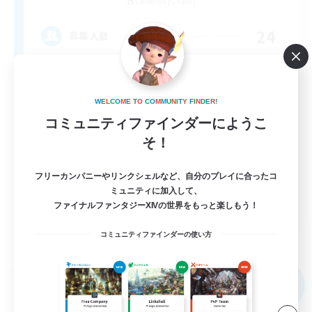
Cerberus [Chaos]
24
募集人数
À ton rythme
W
E
L
C
O
M
E
T
O
C
O
M
M
U
N
I
T
Y
F
I
N
D
E
R
!
コミュニティファインダーにようこ
そ！
フリーカンパニーやリンクシェルなど、自分のプレイに合ったコ
ミュニティに加入して、
FR
ファイナルファンタジーXIVの世界をもっと楽しもう！
詳細を見る
コミュニティファインダーの使い方
募集期間: 2026/09/02 まで
フリーカンパニー
NEW