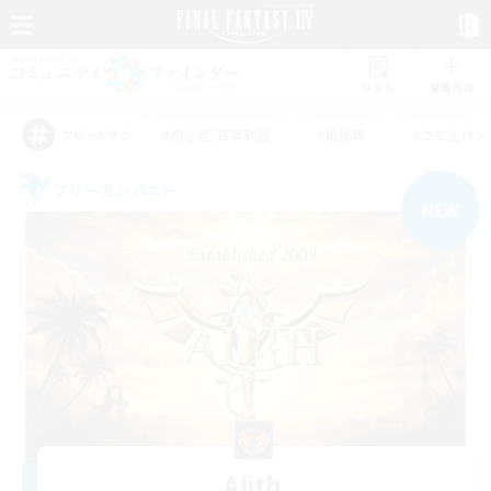
リスト
募集作成
#初心者/若葉歓迎
#絶挑戦
#立ち上げメ
アピールタグ
フリーカンパニー
NEW
Alith