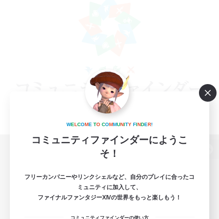
W
E
L
C
O
M
E
T
O
C
O
M
M
U
N
I
T
Y
F
I
N
D
E
R
!
コミュニティファインダーにようこ
そ！
パソコン版へ
フリーカンパニーやリンクシェルなど、自分のプレイに合ったコ
ミュニティに加入して、
ファイナルファンタジーXIVの世界をもっと楽しもう！
関連商品
e-STOREで購入
コミュニティファインダーの使い方