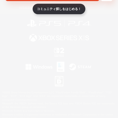
ライセンス
ルール＆ポリシー
利用者情報の外部送信について
コミュニティ探しをはじめる！
©2026 Sony Interactive Entertainment LLC."PlayStation Family Mark", "PlayStation", "PS5
logo", "PS5", "PS4 logo" and "PS4" are registered trademarks or trademarks of Sony
Interactive Entertainment Inc.
Microsoft, the XBOX Sphere mark, the Series X|S logo and XBOX Series X|S are trademarks
of the Microsoft group of companies.
Nintendo Switch is a trademark of Nintendo.
Windows is either a registered trademark or trademark of Microsoft Corporation in the United