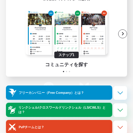
ゲームダウンロード
Official Information
/
X
News
YouTube
ステップ1
コミュニティを探す
Instagram
Twitch
フリーカンパニー（Free Company）とは？
LINE
Bluesky
リンクシェル/クロスワールドリンクシェル（LS/CWLS）と
は？
レーティング制度について
プライバシーポリシー
著作権について
サポートセンター
PvPチームとは？