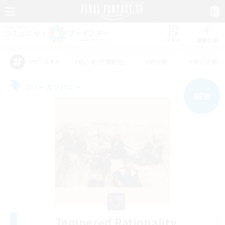
リスト
募集作成
#初心者/若葉歓迎
#絶挑戦
#零式挑戦
アピールタグ
フリーカンパニー
NEW
Tempered Rationality