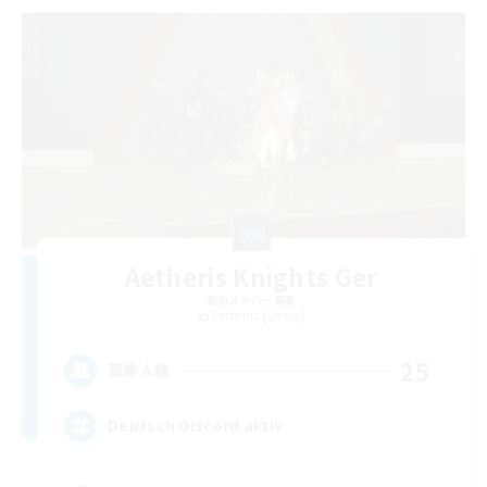
Aetheris Knights Ger
追加メンバー募集
Cerberus [Chaos]
25
募集人数
Deutsch Discord aktiv