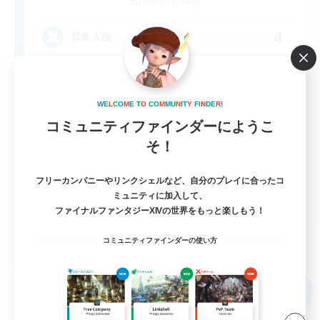
Cerberus [Chaos]
4
募集人数
Russian
W
E
L
C
O
M
E
T
O
C
O
M
M
U
N
I
T
Y
F
I
N
D
E
R
!
コミュニティファインダーにようこ
そ！
フリーカンパニーやリンクシェルなど、自分のプレイに合ったコ
ミュニティに加入して、
EN
ファイナルファンタジーXIVの世界をもっと楽しもう！
詳細を見る
コミュニティファインダーの使い方
募集期間: 2026/08/31 まで
フリーカンパニー
NEW