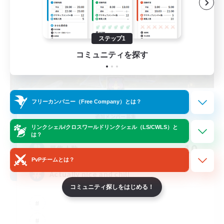
ステップ1
コミュニティを探す
Kupo Corp
フリーカンパニー（Free Company）とは？
追加メンバー募集
Cerberus [Chaos]
リンクシェル/クロスワールドリンクシェル（LS/CWLS）と
は？
10
募集人数
PvPチームとは？
Actually nice and chill
コミュニティ探しをはじめる！