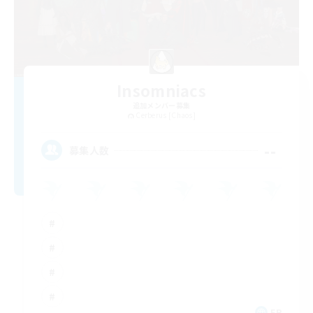
Insomniacs
追加メンバー募集
Cerberus [Chaos]
--
募集人数
FR