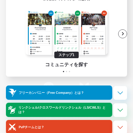
ゲームダウンロード
Official Information
/
X
News
YouTube
ステップ1
コミュニティを探す
Instagram
Twitch
フリーカンパニー（Free Company）とは？
LINE
Bluesky
リンクシェル/クロスワールドリンクシェル（LS/CWLS）と
は？
レーティング制度について
プライバシーポリシー
著作権について
サポートセンター
PvPチームとは？