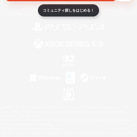
ライセンス
ルール＆ポリシー
利用者情報の外部送信について
コミュニティ探しをはじめる！
©2026 Sony Interactive Entertainment LLC."PlayStation Family Mark", "PlayStation", "PS5
logo", "PS5", "PS4 logo" and "PS4" are registered trademarks or trademarks of Sony
Interactive Entertainment Inc.
Microsoft, the XBOX Sphere mark, the Series X|S logo and XBOX Series X|S are trademarks
of the Microsoft group of companies.
Nintendo Switch is a trademark of Nintendo.
Windows is either a registered trademark or trademark of Microsoft Corporation in the United