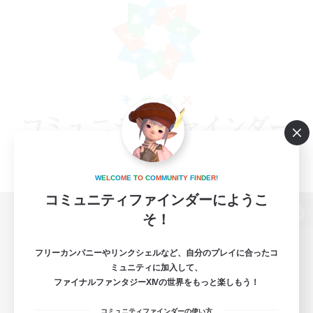
W
E
L
C
O
M
E
T
O
C
O
M
M
U
N
I
T
Y
F
I
N
D
E
R
!
コミュニティファインダーにようこ
そ！
パソコン版へ
フリーカンパニーやリンクシェルなど、自分のプレイに合ったコ
ミュニティに加入して、
ファイナルファンタジーXIVの世界をもっと楽しもう！
関連商品
e-STOREで購入
コミュニティファインダーの使い方