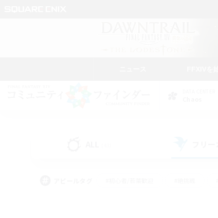
ニュース
FFXIVを
DATA CENTER
Chaos
ALL
フリー
(43)
アピールタグ
#初心者/若葉歓迎
#絶挑戦
#モブハント
#学生中心
#なんでも楽しむ
#スクリーンショット撮影
#ハウジ