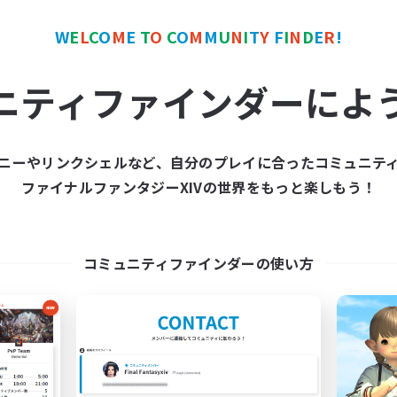
カンパニー
フリーカンパニー
NEW
W
E
L
C
O
M
E
T
O
C
O
M
M
U
N
I
T
Y
F
I
N
D
E
R
!
ニティファインダーによ
ニーやリンクシェルなど、自分のプレイに合ったコミュニテ
Kupo Corp
Alexandria
ファイナルファンタジーXIVの世界をもっと楽しもう！
追加メンバー募集
追加メンバー募集
Cerberus [Chaos]
Cerberus [Chaos]
動時間
活動時間
コミュニティファインダーの使い方
10:00
3:00
18:00
日
平日
10:00
5:00
10:00
末
週末
50
クティブメンバー数
アクティブメンバー数
10
集人数
募集人数