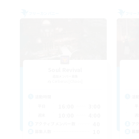
フリーカンパニー
フリー
Soul Revival
追加メンバー募集
Cerberus [Chaos]
活動時間
活
16:00
3:00
平日
平
10:00
4:00
週末
週
40
アクティブメンバー数
ア
10
募集人数
募