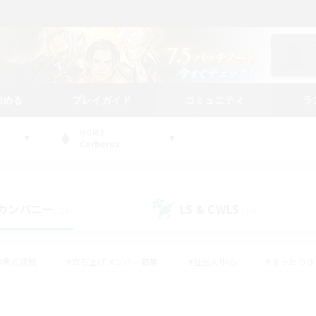
始める
プレイガイド
コミュニティ
ラ
WORLD
Cerberus
カンパニー
LS & CWLS
(24)
(19)
#零式挑戦
#立ち上げメンバー募集
#社会人中心
#まったり
#体験歓迎
#クラフター中心
#ギャザラー中心
#ロー
ング
#演奏
#ミラプリ（ミラージュプリズム）
#クリア目指