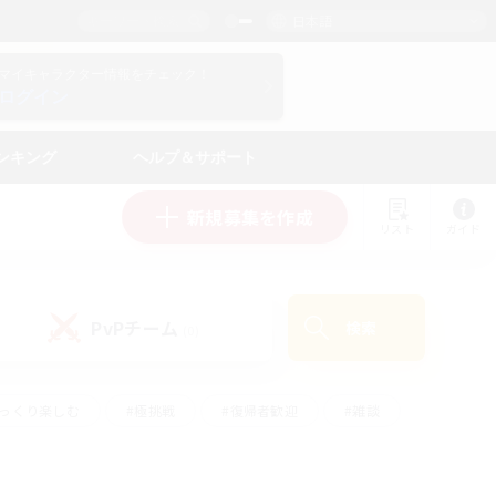
日本語
マイキャラクター情報をチェック！
ログイン
ンキング
ヘルプ＆サポート
新規募集を作成
リスト
ガイド
PvPチーム
検索
(0)
ゆっくり楽しむ
#極挑戦
#復帰者歓迎
#雑談
ルプレイ
#トレジャーハント
#レベリング
して頑張る
#プレイヤー主催イベント