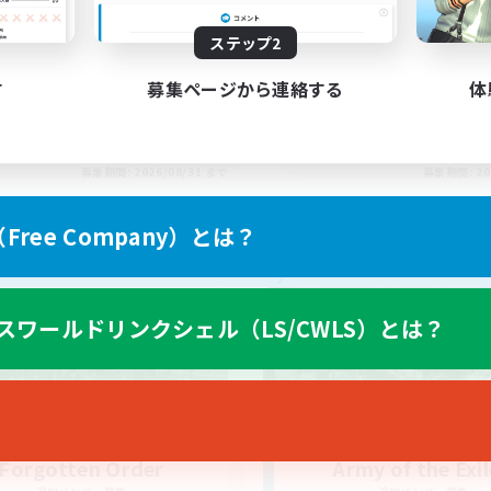
tually nice and chill
Final Fantasy Fans
ステップ2
す
募集ページから連絡する
体
EN
募集期間: 2026/08/31 まで
募集期間: 20
ree Company）とは？
カンパニー
フリーカンパニー
スワールドリンクシェル（LS/CWLS）とは？
Forgotten Order
Army of the Exi