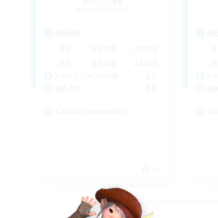
追加メンバー募集
Cerberus [Chaos]
活動時間
活
12:00
24:00
平日
平
12:00
24:00
週末
週
11
アクティブメンバー数
ア
50
募集人数
募
Casual Community!
LG
EN
募集期間: 2026/09/03 まで