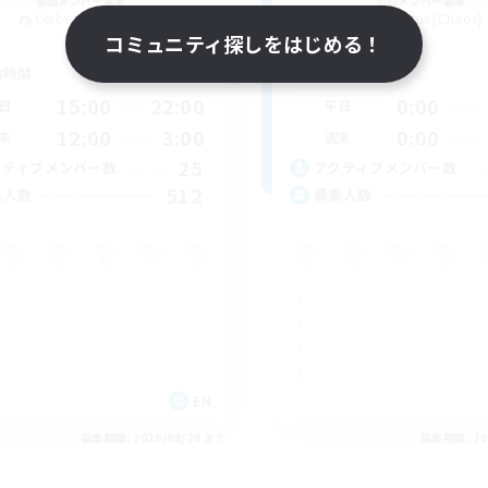
追加メンバー募集
追加メンバー募集
Cerberus [Chaos]
Cerberus [Chaos]
コミュニティ探しをはじめる！
動時間
活動時間
15:00
22:00
0:00
日
平日
12:00
3:00
0:00
末
週末
25
クティブメンバー数
アクティブメンバー数
512
集人数
募集人数
EN
募集期間: 2026/08/28 まで
募集期間: 20