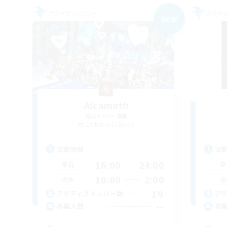
フリーカンパニー
フリー
NEW
Alcamoth
追加メンバー募集
Cerberus [Chaos]
活動時間
活
16:00
24:00
平日
平
10:00
2:00
週末
週
19
アクティブメンバー数
ア
--
募集人数
募