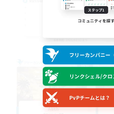
Russian
Ac
ステップ1
コミュニティを探
EN
募集期間: 2026/08/31 まで
フリーカンパニー（F
フリーカンパニー
フリー
NEW
リンクシェル/クロ
PvPチームとは？
Alith