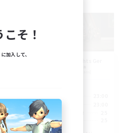
フリーカンパニー
うこそ！
ィに加入して、
Aetheris Knights Ger
追加メンバー募集
Cerberus [Chaos]
活動時間
24:00
7:00
23:00
平日
24:00
7:00
23:00
週末
40
25
アクティブメンバー数
70
25
募集人数