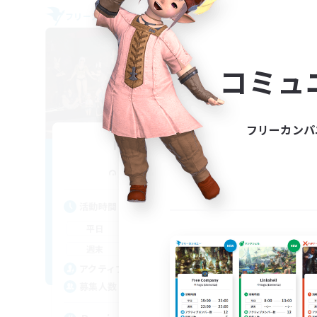
フリーカンパニー
フリー
NEW
コミュ
フリーカンパ
Nevermore
追加メンバー募集
Cerberus [Chaos]
活動時間
活
18:00
24:00
平日
平
11:00
24:00
週末
週
25
アクティブメンバー数
ア
4
募集人数
募