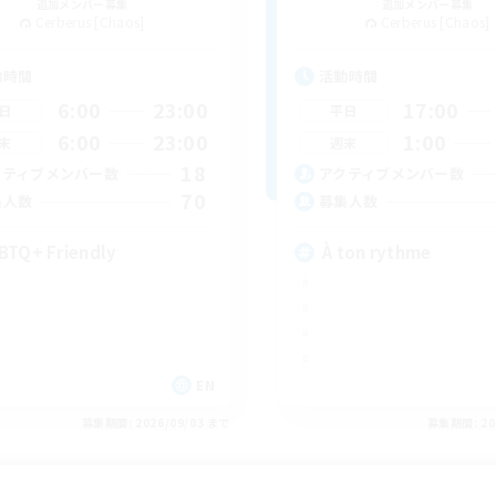
追加メンバー募集
追加メンバー募集
Cerberus [Chaos]
Cerberus [Chaos]
動時間
活動時間
6:00
23:00
17:00
日
平日
6:00
23:00
1:00
末
週末
18
クティブメンバー数
アクティブメンバー数
70
集人数
募集人数
BTQ+ Friendly
À ton rythme
EN
募集期間: 2026/09/03 まで
募集期間: 20