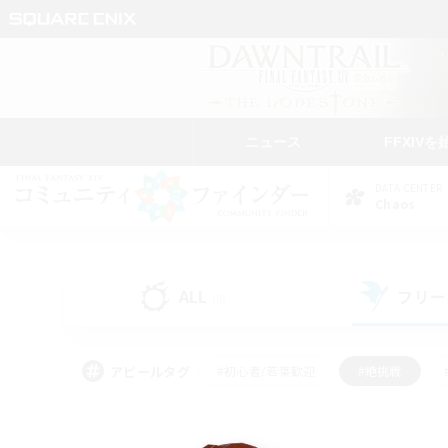
ニュース
FFXIVを
DATA CENTER
Chaos
ALL
フリー
(0)
アピールタグ
#初心者/若葉歓迎
#絶挑戦
#学生中心
#なんでも楽しむ
#モブハント
#
#演奏
#ミラプリ（ミラ