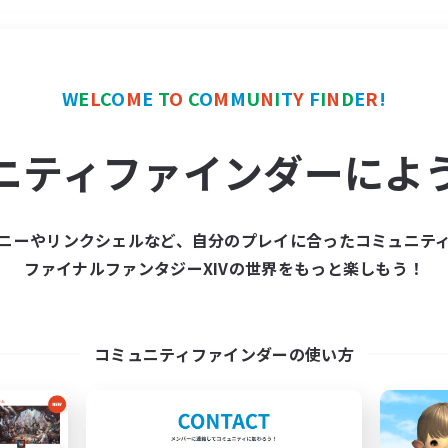
＃絶挑戦
使用言語
W
E
L
C
O
M
E
T
O
C
O
M
M
U
N
I
T
Y
F
I
N
D
E
R
!
ニティファインダーによ
ニーやリンクシェルなど、自分のプレイに合ったコミュニテ
ファイナルファンタジーXIVの世界をもっと楽しもう！
募集数 0件
集が見つかりませんでし
コミュニティファインダーの使い方
条件を変えて検索してみるでっす！