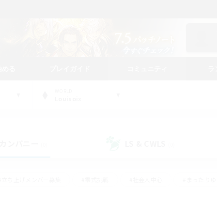
始める
プレイガイド
コミュニティ
ラ
WORLD
Louisoix
カンパニー
LS & CWLS
(0)
(0)
#立ち上げメンバー募集
#零式挑戦
#社会人中心
#まったり
体験歓迎
#クラフター中心
#ロールプレイ
#ギャザラー中心
ージュプリズム）
#スクリーンショット撮影
#クリア目指して頑張る