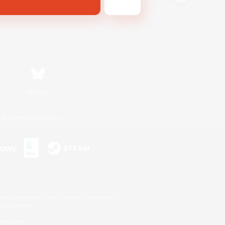
Bluesky
利用者情報の外部送信について
s or trademarks of Sony Interactive Entertainment Inc.
up of companies.
er countries.