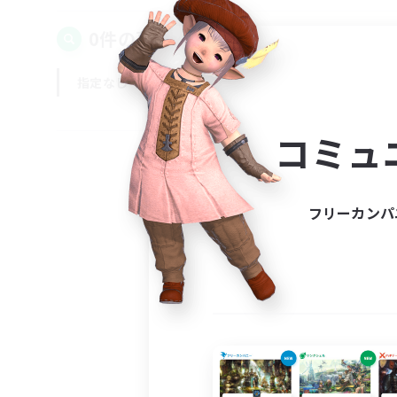
0件の募集が見つかりました！
指定なし
平日
週末
コミュ
フリーカンパ
募