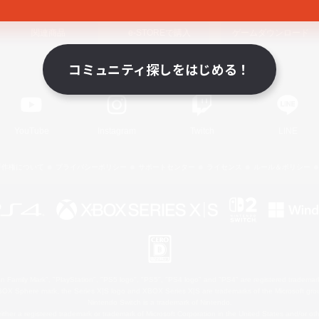
関連商品
e-STOREで購入
ゲームダウンロード
コミュニティ探しをはじめる！
Official Information
YouTube
Instagram
Twitch
LINE
著作権について
プライバシーポリシー
サポートセンター
ライセンス
ルール＆ポリシー
 Family Mark", "PlayStation", "PS5 logo", "PS5", "PS4 logo" and "PS4" are registered trademark
XBOX Sphere mark, the Series X|S logo and XBOX Series X|S are trademarks of the Microsoft gro
Nintendo Switch is a trademark of Nintendo.
ither a registered trademark or trademark of Microsoft Corporation in the United States and/or oth