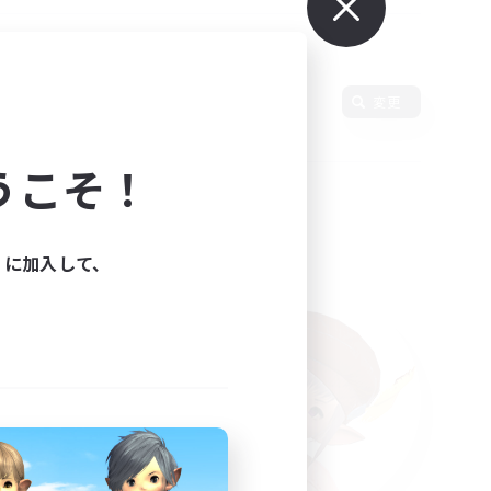
変更
うこそ！
ィに加入して、
た。