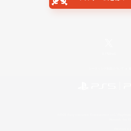
X
/
News
レーティング制度について
©2026 Sony Interactive Entertainment LLC."PlayStation
Microsoft, the 
Windows is e