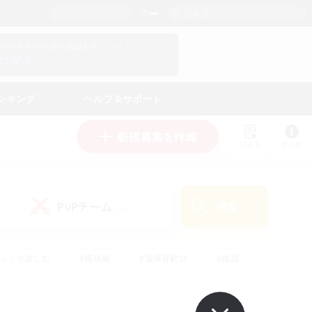
日本語
マイキャラクター情報をチェック！
ログイン
ンキング
ヘルプ＆サポート
新規募集を作成
リスト
ガイド
PvPチーム
検索
(0)
ゆっくり楽しむ
#極挑戦
#復帰者歓迎
#雑談
#ハウジング
#トレジャーハント
#レベリング
#プレイヤー主催イベント