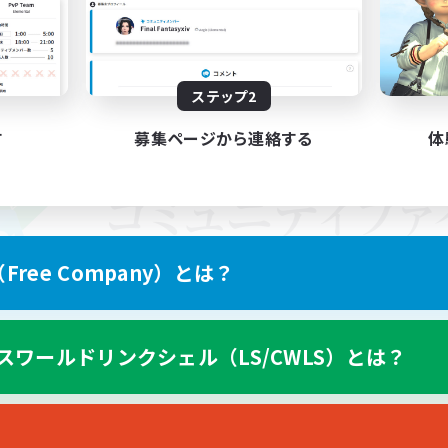
ステップ2
す
募集ページから連絡する
体
ree Company）とは？
スワールドリンクシェル（LS/CWLS）とは？
スマートフォン版へ