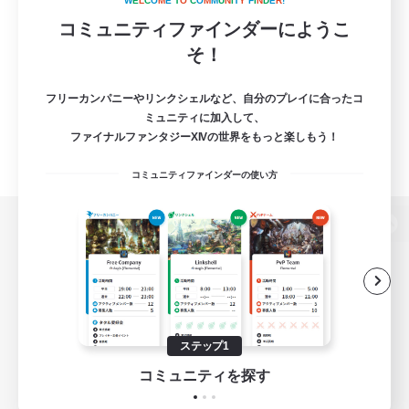
W
E
L
C
O
M
E
T
O
C
O
M
M
U
N
I
T
Y
F
I
N
D
E
R
!
コミュニティファインダーにようこ
そ！
フリーカンパニーやリンクシェルなど、自分のプレイに合ったコ
ミュニティに加入して、
ファイナルファンタジーXIVの世界をもっと楽しもう！
コミュニティファインダーの使い方
パソコン版へ
関連商品
e-STOREで購入
ステップ1
ゲームダウンロード
コミュニティを探す