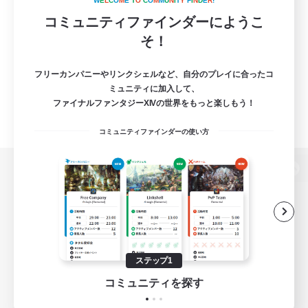
W
E
L
C
O
M
E
T
O
C
O
M
M
U
N
I
T
Y
F
I
N
D
E
R
!
コミュニティファインダーにようこ
そ！
フリーカンパニーやリンクシェルなど、自分のプレイに合ったコ
ミュニティに加入して、
ファイナルファンタジーXIVの世界をもっと楽しもう！
コミュニティファインダーの使い方
パソコン版へ
関連商品
e-STOREで購入
ステップ1
ゲームダウンロード
コミュニティを探す