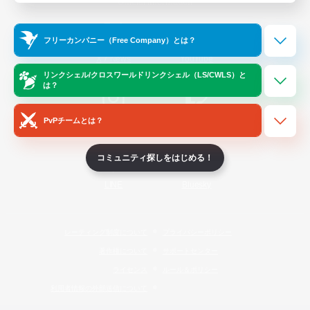
Official Information
フリーカンパニー（Free Company）とは？
/
X
News
YouTube
リンクシェル/クロスワールドリンクシェル（LS/CWLS）と
は？
PvPチームとは？
Instagram
Twitch
コミュニティ探しをはじめる！
LINE
Bluesky
レーティング制度について
プライバシーポリシー
著作権について
サポートセンター
ライセンス
ルール＆ポリシー
利用者情報の外部送信について