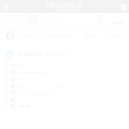
リスト
募集作成
#初心者/若葉歓迎
#絶挑戦
#立ち上げメ
アピールタグ
0件の募集が見つかりました！
指定なし
Louisoix (Chaos)
PvPチーム
平日
週末
＃クリア目指して頑張る
使用言語