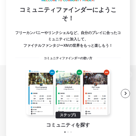
W
E
L
C
O
M
E
T
O
C
O
M
M
U
N
I
T
Y
F
I
N
D
E
R
!
コミュニティファインダーにようこ
そ！
フリーカンパニーやリンクシェルなど、自分のプレイに合ったコ
ミュニティに加入して、
ファイナルファンタジーXIVの世界をもっと楽しもう！
コミュニティファインダーの使い方
パソコン版へ
関連商品
e-STOREで購入
ステップ1
ゲームダウンロード
コミュニティを探す