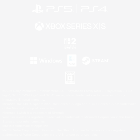
©2026 Sony Interactive Entertainment LLC."PlayStation Family Mark", "PlayStation", "PS5
logo", "PS5", "PS4 logo" and "PS4" are registered trademarks or trademarks of Sony
Interactive Entertainment Inc.
Microsoft, the XBOX Sphere mark, the Series X|S logo and XBOX Series X|S are trademarks
of the Microsoft group of companies.
Nintendo Switch is a trademark of Nintendo.
Windows is either a registered trademark or trademark of Microsoft Corporation in the United
States and/or other countries.
Mac is a trademark of Apple Inc.
©2026 Valve Corporation. Steam and the Steam logo are trademarks and/or registered
trademarks of Valve Corporation in the U.S. and/or other countries.