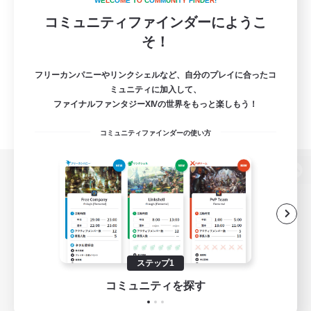
W
E
L
C
O
M
E
T
O
C
O
M
M
U
N
I
T
Y
F
I
N
D
E
R
!
コミュニティファインダーにようこ
そ！
フリーカンパニーやリンクシェルなど、自分のプレイに合ったコ
ミュニティに加入して、
ファイナルファンタジーXIVの世界をもっと楽しもう！
コミュニティファインダーの使い方
パソコン版へ
関連商品
e-STOREで購入
ステップ1
ゲームダウンロード
コミュニティを探す