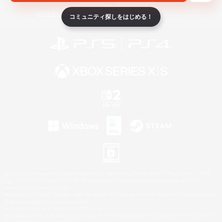
ライセンス
ルール＆ポリシー
利用者情報の外部送信について
コミュニティ探しをはじめる！
©2026 Sony Interactive Entertainment LLC."PlayStation Family Mark", "PlayStation", "PS5
logo", "PS5", "PS4 logo" and "PS4" are registered trademarks or trademarks of Sony
Interactive Entertainment Inc.
Microsoft, the XBOX Sphere mark, the Series X|S logo and XBOX Series X|S are trademarks
of the Microsoft group of companies.
Nintendo Switch is a trademark of Nintendo.
Windows is either a registered trademark or trademark of Microsoft Corporation in the United