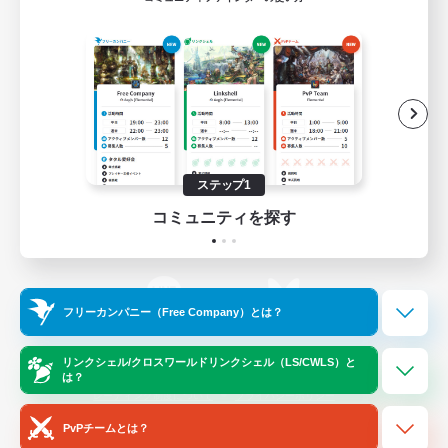
ゲームダウンロード
Official Information
/
X
News
YouTube
ステップ1
コミュニティを探す
Instagram
Twitch
フリーカンパニー（Free Company）とは？
LINE
Bluesky
リンクシェル/クロスワールドリンクシェル（LS/CWLS）と
は？
レーティング制度について
プライバシーポリシー
著作権について
サポートセンター
PvPチームとは？