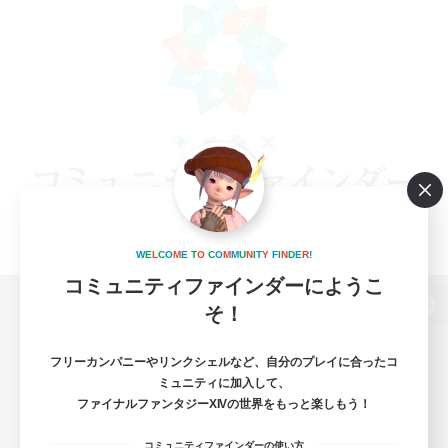
W
E
L
C
O
M
E
T
O
C
O
M
M
U
N
I
T
Y
F
I
N
D
E
R
!
コミュニティファインダーにようこ
そ！
パソコン版へ
フリーカンパニーやリンクシェルなど、自分のプレイに合ったコ
ミュニティに加入して、
ファイナルファンタジーXIVの世界をもっと楽しもう！
関連商品
e-STOREで購入
コミュニティファインダーの使い方