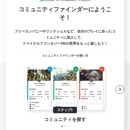
W
E
L
C
O
M
E
T
O
C
O
M
M
U
N
I
T
Y
F
I
N
D
E
R
!
コミュニティファインダーにようこ
そ！
フリーカンパニーやリンクシェルなど、自分のプレイに合ったコ
ミュニティに加入して、
ファイナルファンタジーXIVの世界をもっと楽しもう！
コミュニティファインダーの使い方
パソコン版へ
関連商品
e-STOREで購入
ステップ1
ゲームダウンロード
コミュニティを探す