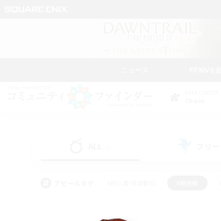
ニュース
FFXIVを
DATA CENTER
Chaos
ALL
フリー
(0)
アピールタグ
#初心者/若葉歓迎
#絶挑戦
#モブハント
#学生中心
#なんでも楽しむ
#スクリーンショット撮影
#ハウジ