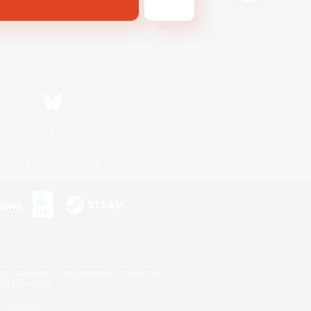
Bluesky
利用者情報の外部送信について
s or trademarks of Sony Interactive Entertainment Inc.
up of companies.
er countries.