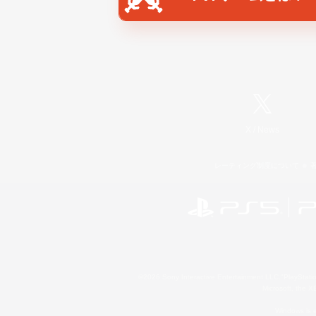
X
/
News
レーティング制度について
©2026 Sony Interactive Entertainment LLC."PlayStation
Microsoft, the 
Windows is e