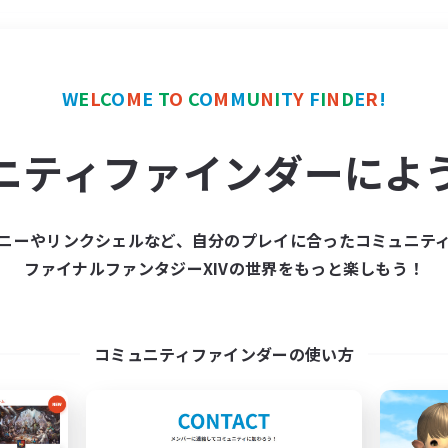
＃絶挑戦
使用言語
W
E
L
C
O
M
E
T
O
C
O
M
M
U
N
I
T
Y
F
I
N
D
E
R
!
ニティファインダーによ
ニーやリンクシェルなど、自分のプレイに合ったコミュニテ
ファイナルファンタジーXIVの世界をもっと楽しもう！
募集数 0件
集が見つかりませんでし
コミュニティファインダーの使い方
条件を変えて検索してみるでっす！