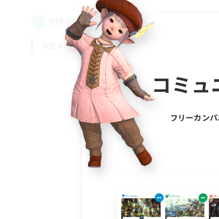
0件の募集が見つかりました！
指定なし
平日
週末
コミュ
フリーカンパ
募