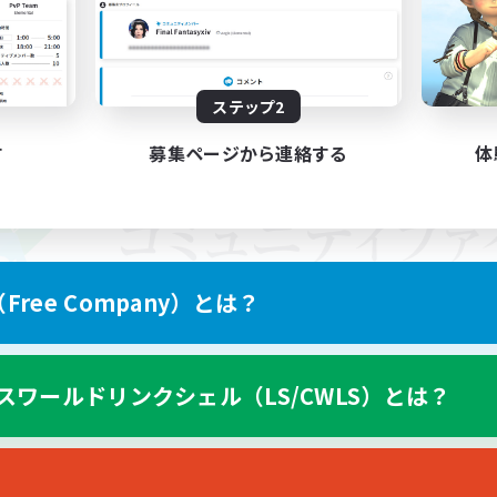
ステップ2
す
募集ページから連絡する
体
ree Company）とは？
スワールドリンクシェル（LS/CWLS）とは？
スマートフォン版へ