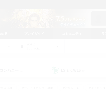
始める
プレイガイド
コミュニティ
ラ
WORLD
Louisoix
カンパニー
LS & CWLS
(0)
(0)
#零式挑戦
#立ち上げメンバー募集
#社会人中心
#まったり
#体験歓迎
#クラフター中心
#ギャザラー中心
#ロー
ング
#演奏
#ミラプリ（ミラージュプリズム）
#クリア目指