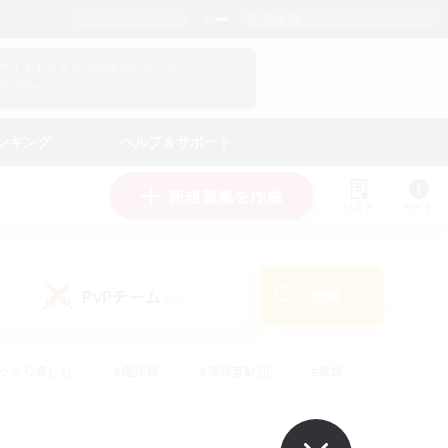
日本語
マイキャラクター情報をチェック！
ログイン
ンキング
ヘルプ＆サポート
新規募集を作成
リスト
ガイド
PvPチーム
検索
(0)
ゆっくり楽しむ
#極挑戦
#復帰者歓迎
#雑談
ルプレイ
#トレジャーハント
#レベリング
して頑張る
#プレイヤー主催イベント