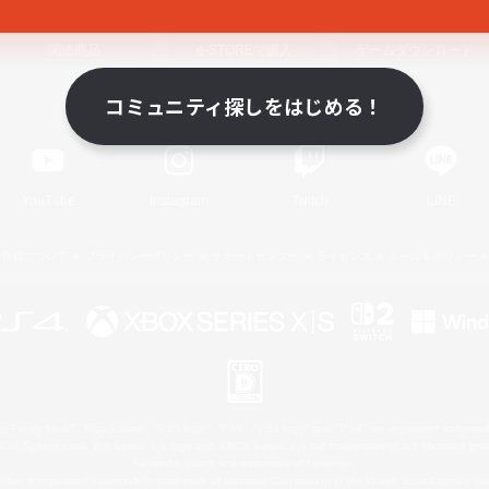
関連商品
e-STOREで購入
ゲームダウンロード
コミュニティ探しをはじめる！
Official Information
YouTube
Instagram
Twitch
LINE
著作権について
プライバシーポリシー
サポートセンター
ライセンス
ルール＆ポリシー
 Family Mark", "PlayStation", "PS5 logo", "PS5", "PS4 logo" and "PS4" are registered trademark
XBOX Sphere mark, the Series X|S logo and XBOX Series X|S are trademarks of the Microsoft gro
Nintendo Switch is a trademark of Nintendo.
ither a registered trademark or trademark of Microsoft Corporation in the United States and/or oth