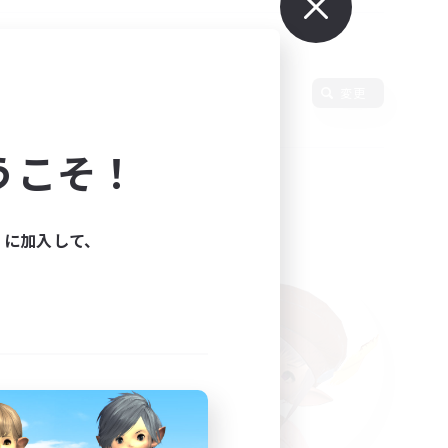
変更
うこそ！
ィに加入して、
た。