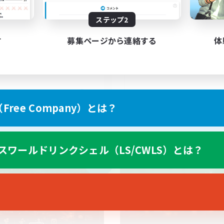
ステップ2
HOC>
FUN
す
募集ページから連絡する
体
EN
ree Company）とは？
募集期間: 2026/09/04 まで
募集期間: 20
スワールドリンクシェル（LS/CWLS）とは？
カンパニー
クロスワールドリンクシェル
NEW