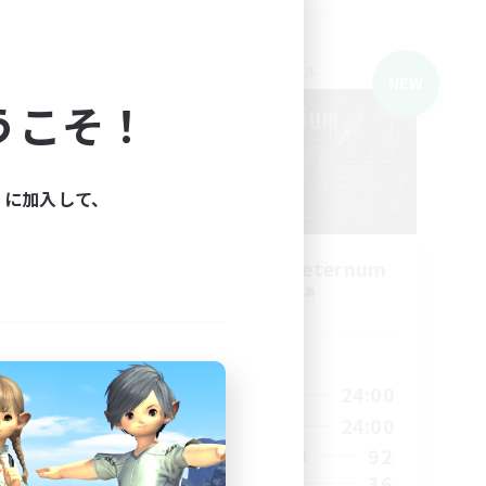
クロスワールドリンクシェル
NEW
うこそ！
ィに加入して、
Purgatorium Aeternum
追加メンバー募集
Chaos
活動時間
9:00
24:00
23:00
平日
9:00
24:00
24:00
週末
92
45
アクティブメンバー数
36
--
募集人数