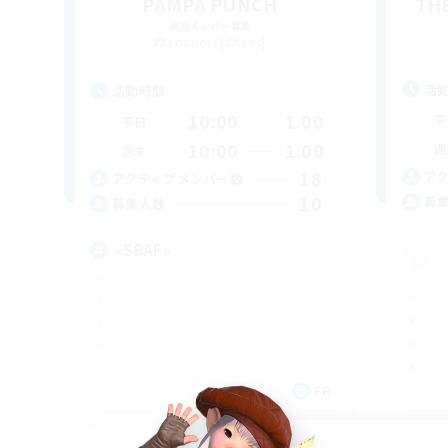
PAMPA PUNCH
THE
追加メンバー募集
Louisoix [Chaos]
活
活動時間
10:00
1:00
平
平日
10:00
1:00
週
週末
18
ア
アクティブメンバー数
10
募
募集人数
«SBAF»
FR
募集期間: 2026/09/05 まで