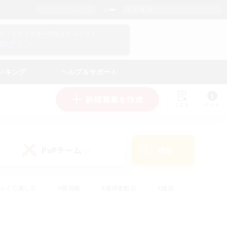
日本語
マイキャラクター情報をチェック！
ログイン
ンキング
ヘルプ＆サポート
新規募集を作成
リスト
ガイド
PvPチーム
検索
(0)
ゆっくり楽しむ
#極挑戦
#復帰者歓迎
#雑談
ルプレイ
#トレジャーハント
#レベリング
して頑張る
#プレイヤー主催イベント