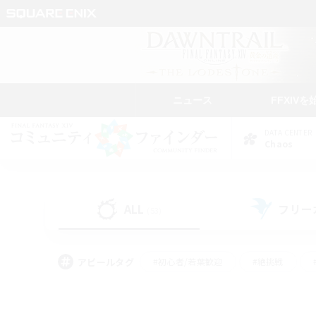
ニュース
FFXIVを
DATA CENTER
Chaos
ALL
フリー
(53)
アピールタグ
#初心者/若葉歓迎
#絶挑戦
#モブハント
#学生中心
#なんでも楽しむ
#スクリーンショット撮影
#ハウジ