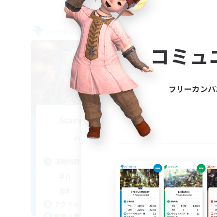
フリーカンパニー
フリー
NEW
コミュ
フリーカンパ
Starweaver's Circle
追加メンバー募集
Louisoix [Chaos]
活動時間
活
17:00
23:00
平日
平
12:00
23:00
週末
週
1
アクティブメンバー数
ア
--
募集人数
募