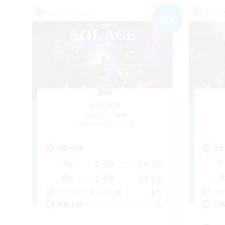
フリーカンパニー
フリー
NEW
Solace
追加メンバー募集
Louisoix [Chaos]
活動時間
活
1:00
24:00
平日
平
1:00
24:00
週末
週
10
アクティブメンバー数
ア
5
募集人数
募