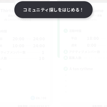
コミュニティ探しをはじめる！
Thirteen Hearts
Red-Game
追加メンバー募集
追加メンバー募集
Louisoix [Chaos]
Chaos
活動時間
動時間
18:00
20:00
24:00
平日
日
0:00
10:00
24:00
週末
末
1
アクティブメンバー数
クティブメンバー数
10
募集人数
集人数
A ton rythme
+
EN / DE
募集期間: 2026/09/03 まで
募集期間: 20