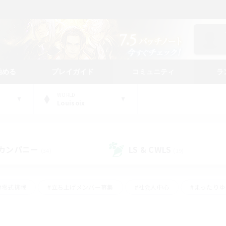
始める
プレイガイド
コミュニティ
ラ
WORLD
Louisoix
カンパニー
LS & CWLS
(34)
(19)
#零式挑戦
#立ち上げメンバー募集
#社会人中心
#まったり
#体験歓迎
#クラフター中心
#ギャザラー中心
#ロー
ング
#演奏
#ミラプリ（ミラージュプリズム）
#クリア目指