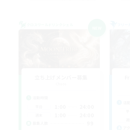
クロスワールドリンクシェル
フリー
NEW
立ち上げメンバー募集
F
Chaos
活動時間
活
1:00
24:00
平日
平
1:00
24:00
週末
週
99
募集人数
ア