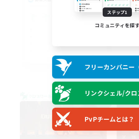
ステップ1
<C
コミュニティを探
EN
フリーカンパニー（F
募集期間: 2026/09/04 まで
リンクシェル/クロ
クロスワールドリンクシェル
フリー
NEW
PvPチームとは？