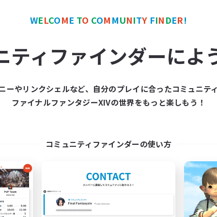
W
E
L
C
O
M
E
T
O
C
O
M
M
U
N
I
T
Y
F
I
N
D
E
R
!
カンパニー
フリーカンパニー
NEW
ニティファインダーによ
ニーやリンクシェルなど、自分のプレイに合ったコミュニテ
ファイナルファンタジーXIVの世界をもっと楽しもう！
Choc-Up!
Lunartics
追加メンバー募集
追加メンバー募集
Louisoix [Chaos]
Louisoix [Chaos]
コミュニティファインダーの使い方
動時間
活動時間
10:00
23:00
1:00
日
平日
9:00
1:00
1:00
末
週末
13
クティブメンバー数
アクティブメンバー数
10
集人数
募集人数