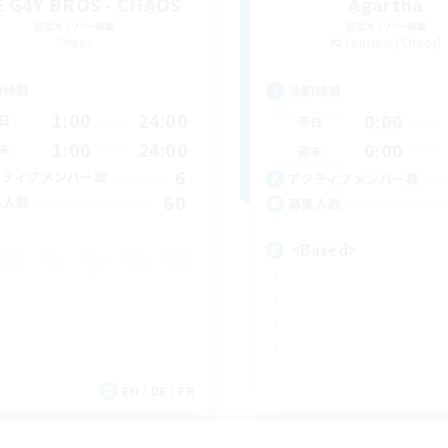
 G4Y BROS - CHAOS
Agartha
追加メンバー募集
追加メンバー募集
Chaos
Louisoix [Chaos]
動時間
活動時間
1:00
24:00
0:00
日
平日
1:00
24:00
0:00
末
週末
6
クティブメンバー数
アクティブメンバー数
60
集人数
募集人数
<Based>
EN / DE / FR
募集期間: 2026/09/05 まで
募集期間: 20