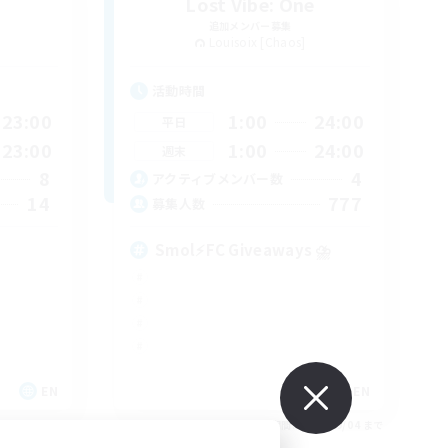
Lost Vibe: One
追加メンバー募集
Louisoix [Chaos]
活動時間
23:00
1:00
24:00
平日
23:00
1:00
24:00
週末
8
4
アクティブメンバー数
14
777
募集人数
Smol⚡FC Giveaways ⛈️
EN
EN
26/09/04 まで
募集期間: 2026/09/04 まで