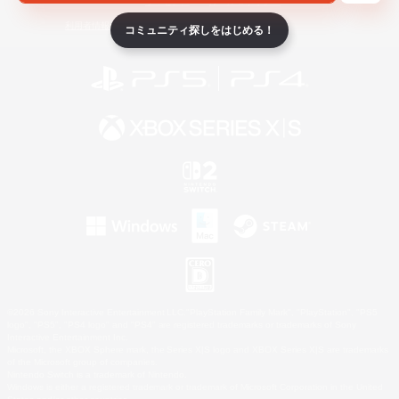
ライセンス
ルール＆ポリシー
利用者情報の外部送信について
コミュニティ探しをはじめる！
©2026 Sony Interactive Entertainment LLC."PlayStation Family Mark", "PlayStation", "PS5
logo", "PS5", "PS4 logo" and "PS4" are registered trademarks or trademarks of Sony
Interactive Entertainment Inc.
Microsoft, the XBOX Sphere mark, the Series X|S logo and XBOX Series X|S are trademarks
of the Microsoft group of companies.
Nintendo Switch is a trademark of Nintendo.
Windows is either a registered trademark or trademark of Microsoft Corporation in the United