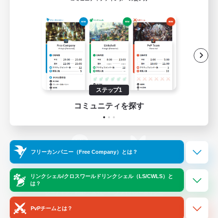
ゲームダウンロード
Official Information
/
X
News
YouTube
ステップ1
コミュニティを探す
Instagram
Twitch
フリーカンパニー（Free Company）とは？
LINE
Bluesky
リンクシェル/クロスワールドリンクシェル（LS/CWLS）と
は？
レーティング制度について
プライバシーポリシー
著作権について
サポートセンター
PvPチームとは？