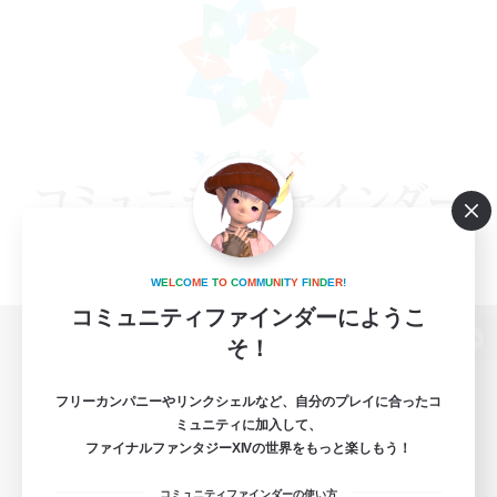
W
E
L
C
O
M
E
T
O
C
O
M
M
U
N
I
T
Y
F
I
N
D
E
R
!
コミュニティファインダーにようこ
そ！
パソコン版へ
フリーカンパニーやリンクシェルなど、自分のプレイに合ったコ
ミュニティに加入して、
ファイナルファンタジーXIVの世界をもっと楽しもう！
関連商品
e-STOREで購入
コミュニティファインダーの使い方