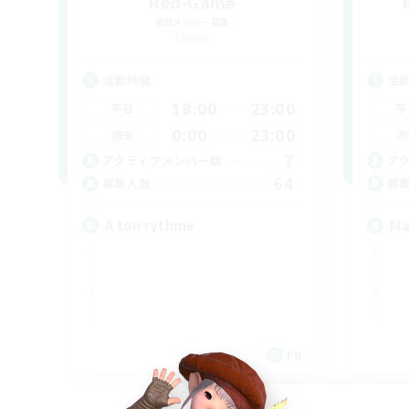
Red-Game
追加メンバー募集
Chaos
活動時間
活
18:00
23:00
平日
平
0:00
23:00
週末
週
7
アクティブメンバー数
ア
64
募集人数
募
A ton rythme
Ma
FR
募集期間: 2026/09/02 まで