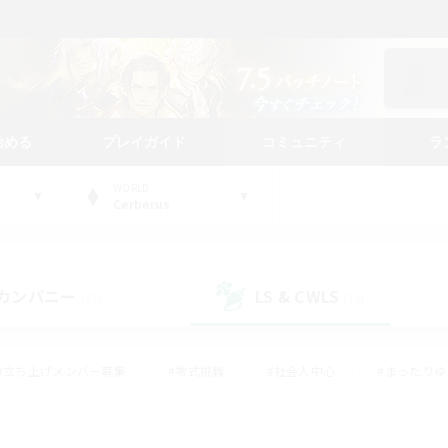
始める
プレイガイド
コミュニティ
ラ
WORLD
Cerberus
カンパニー
LS & CWLS
(23)
(19)
#立ち上げメンバー募集
#零式挑戦
#社会人中心
#まったり
体験歓迎
#クラフター中心
#ロールプレイ
#ギャザラー中心
ージュプリズム）
#スクリーンショット撮影
#クリア目指して頑張る