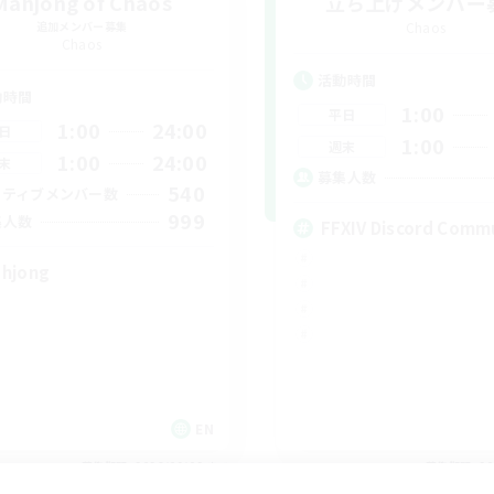
Mahjong of Chaos
立ち上げメンバー
追加メンバー募集
Chaos
Chaos
活動時間
動時間
1:00
平日
1:00
24:00
日
1:00
週末
1:00
24:00
末
募集人数
540
クティブメンバー数
999
集人数
FFXIV Discord Comm
hjong
EN
募集期間: 2026/09/02 まで
募集期間: 20