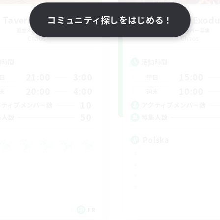
 Taverne Nocturne
コミュニティ探しをはじめる！
Project: Exodu
追加メンバー募集
追加メンバー募集
Chaos
Chaos
動時間
活動時間
21:00
3:00
15:00
日
平日
20:00
4:00
10:00
末
週末
10
クティブメンバー数
アクティブメンバー数
50
集人数
募集人数
Polska
FR