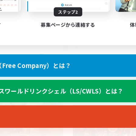
ステップ2
ayers events social
UK
す
募集ページから連絡する
体
EN / FR
ree Company）とは？
募集期間: 2026/08/28 まで
募集期間: 20
スワールドリンクシェル（LS/CWLS）とは？
ワールドリンクシェル
クロスワールドリンクシェル