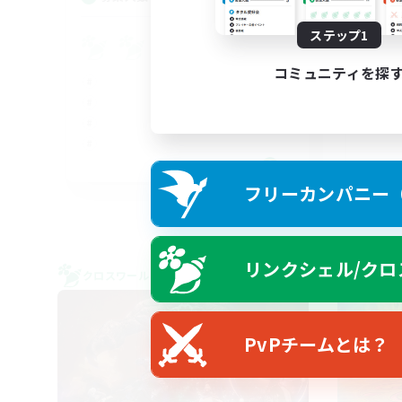
ステップ1
Pl
コミュニティを探
FR
フリーカンパニー（F
募集期間: 2026/08/30 まで
リンクシェル/クロ
クロスワールドリンクシェル
クロス
PvPチームとは？