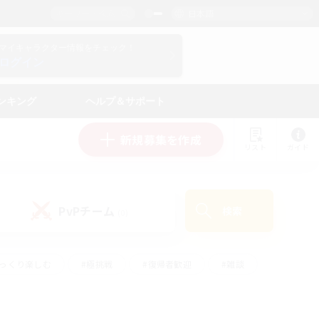
日本語
マイキャラクター情報をチェック！
ログイン
ンキング
ヘルプ＆サポート
新規募集を作成
リスト
ガイド
PvPチーム
検索
(0)
ゆっくり楽しむ
#極挑戦
#復帰者歓迎
#雑談
#ハウジング
#トレジャーハント
#レベリング
#プレイヤー主催イベント