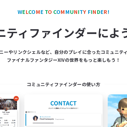
W
E
L
C
O
M
E
T
O
C
O
M
M
U
N
I
T
Y
F
I
N
D
E
R
!
ワールドリンクシェル
クロスワールドリンクシェル
ニティファインダーによ
ニーやリンクシェルなど、自分のプレイに合ったコミュニテ
ファイナルファンタジーXIVの世界をもっと楽しもう！
FFXIV EU Network
FFXIV - UK
追加メンバー募集
追加メンバー募集
Chaos
Chaos
コミュニティファインダーの使い方
動時間
活動時間
0:00
23:00
0:00
日
平日
0:00
23:00
0:00
末
週末
699
クティブメンバー数
アクティブメンバー数
50
集人数
募集人数