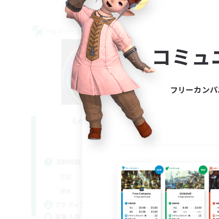
クロスワールドリンクシェル
クロス
NEW
コミュ
フリーカンパ
Les Lazy Cats
追加メンバー募集
Chaos
活動時間
活
21:00
24:00
平日
平
14:00
24:00
週末
週
15
アクティブメンバー数
ア
10
募集人数
募