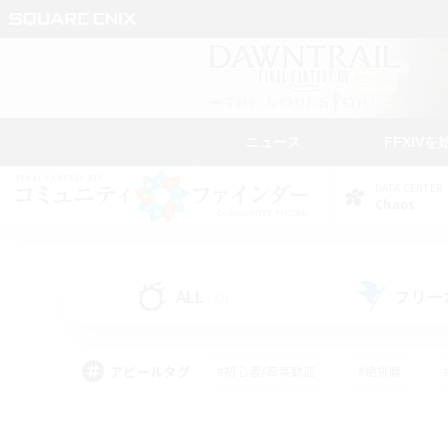
ニュース
FFXIVを
DATA CENTER
Chaos
ALL
フリー
(42)
アピールタグ
#初心者/若葉歓迎
#絶挑戦
#学生中心
#なんでも楽しむ
#モブハント
#
#演奏
#ミラプリ（ミラ