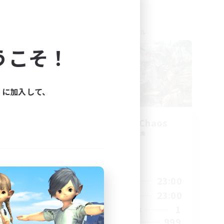
クロスワールドリンクシェル
うこそ！
ィに加入して、
Let's Party! Chaos
追加メンバー募集
Chaos
活動時間
23:00
0:00
23:00
平日
23:00
0:00
23:00
週末
999
1
アクティブメンバー数
--
999
募集人数