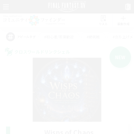
リスト
募集作成
#初心者/若葉歓迎
#絶挑戦
#立ち上げメ
アピールタグ
クロスワールドリンクシェル
NEW
Wisps of Chaos