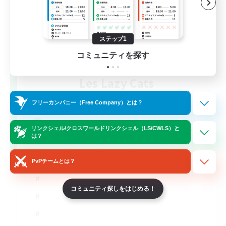
ステップ1
コミュニティを探す
Les Lazy Cats
追加メンバー募集
Chaos
フリーカンパニー（Free Company）とは？
10
募集人数
リンクシェル/クロスワールドリンクシェル（LS/CWLS）と
は？
PvPチームとは？
コミュニティ探しをはじめる！