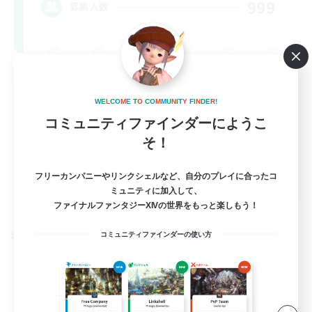
999
募集人数
W
E
L
C
O
M
E
T
O
C
O
M
M
U
N
I
T
Y
F
I
N
D
E
R
!
コミュニティファインダーにようこ
そ！
FR
フリーカンパニーやリンクシェルなど、自分のプレイに合ったコ
ミュニティに加入して、
詳細を見る
募集期間: 2026/08/31 まで
ファイナルファンタジーXIVの世界をもっと楽しもう！
コミュニティファインダーの使い方
クロスワールドリンクシェル