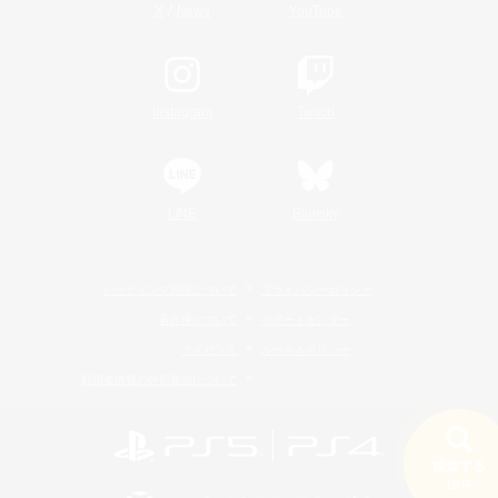
/
X
News
YouTube
Instagram
Twitch
LINE
Bluesky
レーティング制度について
プライバシーポリシー
著作権について
サポートセンター
ライセンス
ルール＆ポリシー
利用者情報の外部送信について
検索する
19件