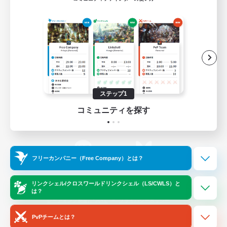
ゲームダウンロード
Official Information
/
X
News
YouTube
ステップ1
コミュニティを探す
Instagram
Twitch
フリーカンパニー（Free Company）とは？
LINE
Bluesky
リンクシェル/クロスワールドリンクシェル（LS/CWLS）と
は？
レーティング制度について
プライバシーポリシー
著作権について
サポートセンター
PvPチームとは？