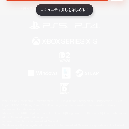
ライセンス
ルール＆ポリシー
利用者情報の外部送信について
コミュニティ探しをはじめる！
©2026 Sony Interactive Entertainment LLC."PlayStation Family Mark", "PlayStation", "PS5
logo", "PS5", "PS4 logo" and "PS4" are registered trademarks or trademarks of Sony
Interactive Entertainment Inc.
Microsoft, the XBOX Sphere mark, the Series X|S logo and XBOX Series X|S are trademarks
of the Microsoft group of companies.
Nintendo Switch is a trademark of Nintendo.
Windows is either a registered trademark or trademark of Microsoft Corporation in the United