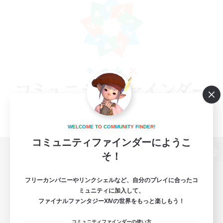
W
E
L
C
O
M
E
T
O
C
O
M
M
U
N
I
T
Y
F
I
N
D
E
R
!
コミュニティファインダーにようこ
そ！
パソコン版へ
フリーカンパニーやリンクシェルなど、自分のプレイに合ったコ
ミュニティに加入して、
ファイナルファンタジーXIVの世界をもっと楽しもう！
関連商品
e-STOREで購入
コミュニティファインダーの使い方