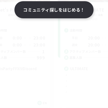
et's Party! Chaos
コミュニティ探しをはじめる！
ULTIMATE
追加メンバー募集
追加メンバー募集
Chaos
Chaos
動時間
活動時間
0:00
23:00
20:00
日
平日
0:00
23:00
20:00
末
週末
1
クティブメンバー数
アクティブメンバー数
999
集人数
募集人数
tsPartyFFXIVDiscord
ULTIMATE
EN