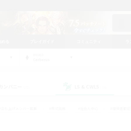
始める
プレイガイド
コミュニティ
ラ
WORLD
Cerberus
カンパニー
LS & CWLS
(22)
(19)
#立ち上げメンバー募集
#零式挑戦
#社会人中心
#復帰者歓迎
ギャザラー中心
#モブハント
#ロールプレイ
#体験歓迎
レジャーハント
#クリア目指して頑張る
#ミラプリ（ミラージュプリ