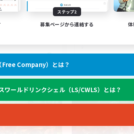
ステップ2
す
募集ページから連絡する
体
FR
ree Company）とは？
募集期間: 2026/08/31 まで
募集期間: 20
スワールドリンクシェル（LS/CWLS）とは？
ワールドリンクシェル
クロスワールドリンクシェル