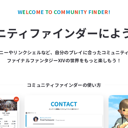
W
E
L
C
O
M
E
T
O
C
O
M
M
U
N
I
T
Y
F
I
N
D
E
R
!
ワールドリンクシェル
クロスワールドリンクシェル
ニティファインダーによ
ニーやリンクシェルなど、自分のプレイに合ったコミュニテ
ファイナルファンタジーXIVの世界をもっと楽しもう！
imit Break Coffee
Les Lazy Cat
追加メンバー募集
追加メンバー募集
Chaos
Chaos
コミュニティファインダーの使い方
動時間
活動時間
0:00
1:00
21:00
日
平日
0:00
1:00
14:00
末
週末
40
クティブメンバー数
アクティブメンバー数
999
集人数
募集人数