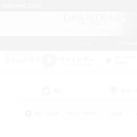
ニュース
FFXIVを
DATA CENTER
Chaos
ALL
フリー
(41)
アピールタグ
#初心者/若葉歓迎
#絶挑戦
#雑談
#なんでも楽しむ
#学生中心
#
#スクリーンショット撮影
#ト