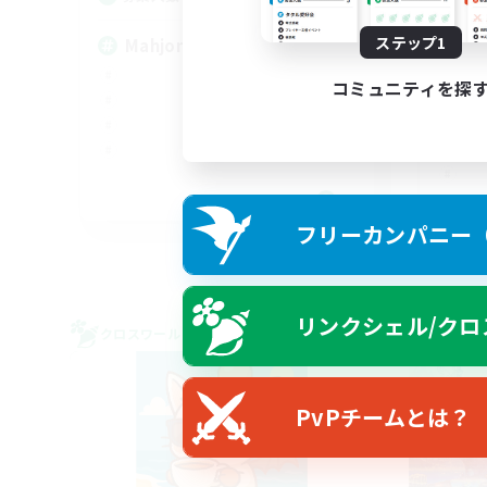
ステップ1
Mahjong
コミュニティを探
EN
フリーカンパニー（F
募集期間: 2026/09/02 まで
リンクシェル/クロ
クロスワールドリンクシェル
クロス
PvPチームとは？