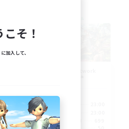
クロスワールドリンクシェル
うこそ！
ィに加入して、
s
FFXIV EU Network
追加メンバー募集
Chaos
活動時間
24:00
0:00
23:00
平日
24:00
0:00
23:00
週末
15
699
アクティブメンバー数
10
50
募集人数