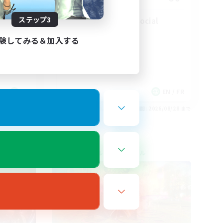
ステップ3
Players events social
験してみる＆加入する
FR
EN / FR
26/08/30 まで
募集期間: 2026/08/28 まで
クロスワールドリンクシェル