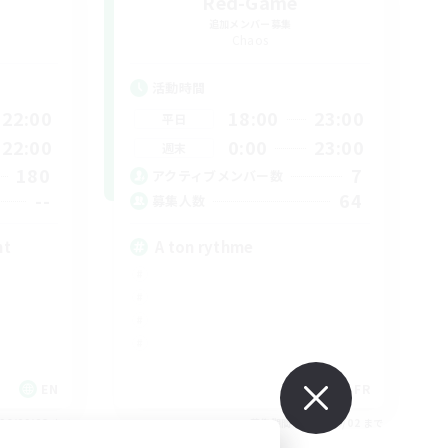
Red-Game
追加メンバー募集
Chaos
活動時間
22:00
18:00
23:00
平日
22:00
0:00
23:00
週末
180
7
アクティブメンバー数
--
64
募集人数
nt
A ton rythme
EN
FR
26/09/03 まで
募集期間: 2026/09/02 まで