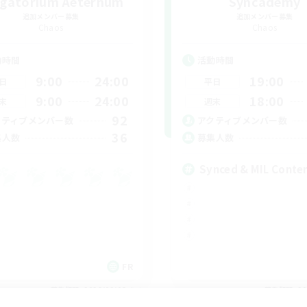
gatorium Aeternum
Syncademy
追加メンバー募集
追加メンバー募集
Chaos
Chaos
動時間
活動時間
9:00
24:00
19:00
日
平日
9:00
24:00
18:00
末
週末
92
クティブメンバー数
アクティブメンバー数
36
集人数
募集人数
Synced & MIL Conte
FR
募集期間: 2026/09/03 まで
募集期間: 20