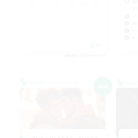
日
ン/
レベ
雑談
なん
まっ
EN
募集期間: 2026/09/07 まで
クロスワールドリンクシェル
クロス
NEW