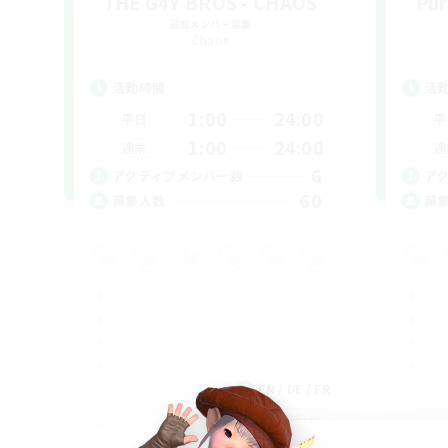
THE G4Y BROS - CHAOS
Pur
追加メンバー募集
Chaos
活動時間
活
1:00
24:00
平日
平
1:00
24:00
週末
週
6
アクティブメンバー数
ア
60
募集人数
募
EN / DE / FR
募集期間: 2026/09/05 まで