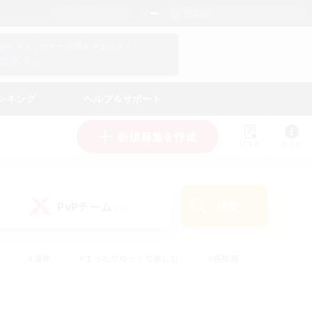
日本語
マイキャラクター情報をチェック！
ログイン
ンキング
ヘルプ＆サポート
新規募集を作成
リスト
ガイド
PvPチーム
検索
(0)
#演奏
#まったりゆっくり楽しむ
#極挑戦
#ハウジング
#レベリング
#クラフター中心
ズム）
#プレイヤー主催イベント