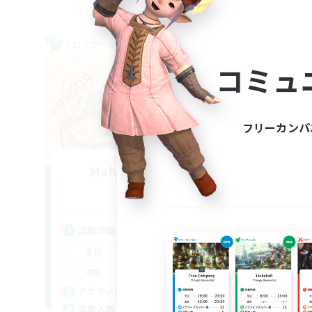
クロスワールドリンクシェル
クロス
NEW
コミュ
フリーカンパ
Mahjong of Chaos
L
追加メンバー募集
Chaos
活動時間
活
1:00
24:00
平日
平
1:00
24:00
週末
週
540
アクティブメンバー数
ア
999
募集人数
募