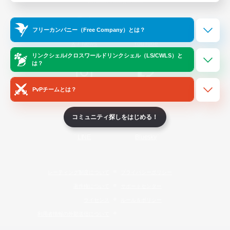
Official Information
フリーカンパニー（Free Company）とは？
/
X
News
YouTube
リンクシェル/クロスワールドリンクシェル（LS/CWLS）と
は？
PvPチームとは？
Instagram
Twitch
コミュニティ探しをはじめる！
LINE
Bluesky
レーティング制度について
プライバシーポリシー
著作権について
サポートセンター
ライセンス
ルール＆ポリシー
利用者情報の外部送信について