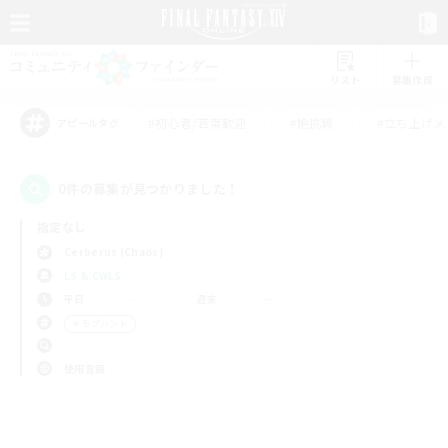
リスト
募集作成
#初心者/若葉歓迎
#絶挑戦
#立ち上げメ
アピールタグ
0件の募集が見つかりました！
指定なし
Cerberus (Chaos)
LS & CWLS
平日
週末
＃モブハント
使用言語