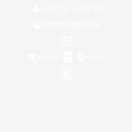
©2026 Sony Interactive Entertainment LLC."PlayStation Family Mark", "PlayStation", "PS5
logo", "PS5", "PS4 logo" and "PS4" are registered trademarks or trademarks of Sony
Interactive Entertainment Inc.
Microsoft, the XBOX Sphere mark, the Series X|S logo and XBOX Series X|S are trademarks
of the Microsoft group of companies.
Nintendo Switch is a trademark of Nintendo.
Windows is either a registered trademark or trademark of Microsoft Corporation in the United
States and/or other countries.
Mac is a trademark of Apple Inc.
©2026 Valve Corporation. Steam and the Steam logo are trademarks and/or registered
trademarks of Valve Corporation in the U.S. and/or other countries.