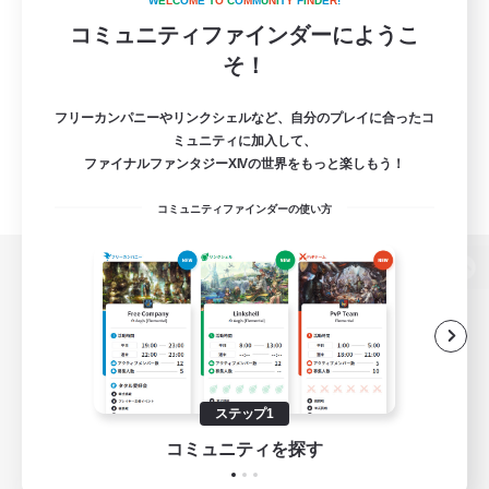
W
E
L
C
O
M
E
T
O
C
O
M
M
U
N
I
T
Y
F
I
N
D
E
R
!
コミュニティファインダーにようこ
そ！
フリーカンパニーやリンクシェルなど、自分のプレイに合ったコ
ミュニティに加入して、
ファイナルファンタジーXIVの世界をもっと楽しもう！
コミュニティファインダーの使い方
パソコン版へ
関連商品
e-STOREで購入
ステップ1
ゲームダウンロード
コミュニティを探す