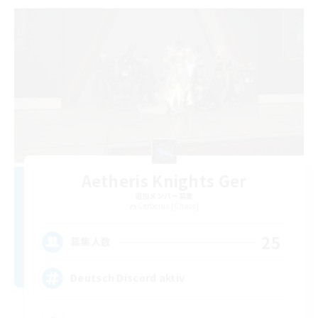
Aetheris Knights Ger
追加メンバー募集
Cerberus [Chaos]
25
募集人数
Deutsch Discord aktiv