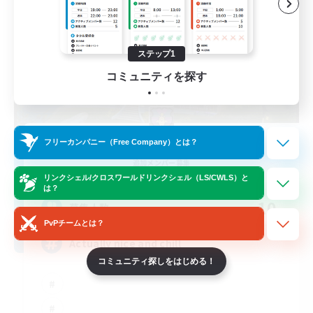
ステップ1
コミュニティを探す
Kupo Corp
フリーカンパニー（Free Company）とは？
追加メンバー募集
Cerberus [Chaos]
リンクシェル/クロスワールドリンクシェル（LS/CWLS）と
は？
10
募集人数
PvPチームとは？
Actually nice and chill
コミュニティ探しをはじめる！