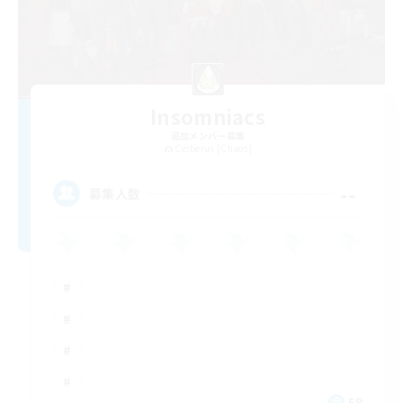
Insomniacs
追加メンバー募集
Cerberus [Chaos]
--
募集人数
FR