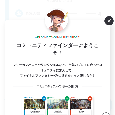
Cerberus [Chaos]
4
募集人数
Russian
W
E
L
C
O
M
E
T
O
C
O
M
M
U
N
I
T
Y
F
I
N
D
E
R
!
コミュニティファインダーにようこ
そ！
フリーカンパニーやリンクシェルなど、自分のプレイに合ったコ
ミュニティに加入して、
EN
ファイナルファンタジーXIVの世界をもっと楽しもう！
詳細を見る
コミュニティファインダーの使い方
募集期間: 2026/08/31 まで
フリーカンパニー
NEW