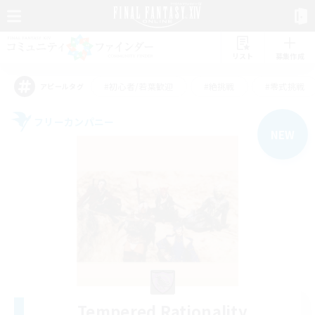
リスト
募集作成
#初心者/若葉歓迎
#絶挑戦
#零式挑戦
アピールタグ
フリーカンパニー
NEW
Tempered Rationality