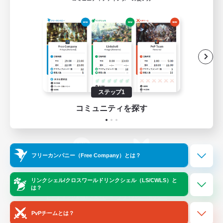
ゲームダウンロード
Official Information
/
X
News
YouTube
ステップ1
コミュニティを探す
Instagram
Twitch
フリーカンパニー（Free Company）とは？
LINE
Bluesky
リンクシェル/クロスワールドリンクシェル（LS/CWLS）と
は？
レーティング制度について
プライバシーポリシー
著作権について
サポートセンター
PvPチームとは？