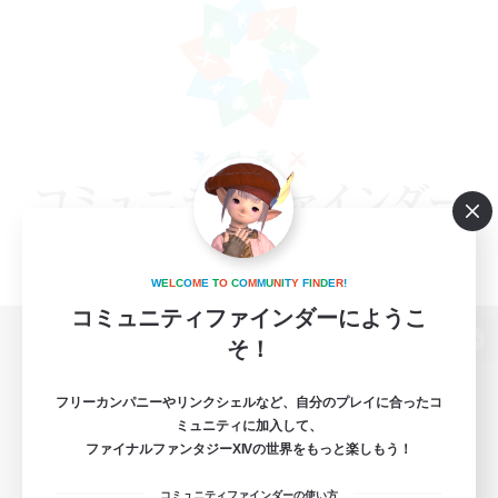
W
E
L
C
O
M
E
T
O
C
O
M
M
U
N
I
T
Y
F
I
N
D
E
R
!
コミュニティファインダーにようこ
そ！
パソコン版へ
フリーカンパニーやリンクシェルなど、自分のプレイに合ったコ
ミュニティに加入して、
ファイナルファンタジーXIVの世界をもっと楽しもう！
関連商品
e-STOREで購入
コミュニティファインダーの使い方