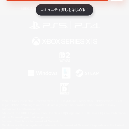
ライセンス
ルール＆ポリシー
利用者情報の外部送信について
コミュニティ探しをはじめる！
©2026 Sony Interactive Entertainment LLC."PlayStation Family Mark", "PlayStation", "PS5
logo", "PS5", "PS4 logo" and "PS4" are registered trademarks or trademarks of Sony
Interactive Entertainment Inc.
Microsoft, the XBOX Sphere mark, the Series X|S logo and XBOX Series X|S are trademarks
of the Microsoft group of companies.
Nintendo Switch is a trademark of Nintendo.
Windows is either a registered trademark or trademark of Microsoft Corporation in the United