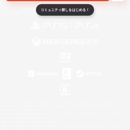
ライセンス
ルール＆ポリシー
利用者情報の外部送信について
コミュニティ探しをはじめる！
©2026 Sony Interactive Entertainment LLC."PlayStation Family Mark", "PlayStation", "PS5
logo", "PS5", "PS4 logo" and "PS4" are registered trademarks or trademarks of Sony
Interactive Entertainment Inc.
Microsoft, the XBOX Sphere mark, the Series X|S logo and XBOX Series X|S are trademarks
of the Microsoft group of companies.
Nintendo Switch is a trademark of Nintendo.
Windows is either a registered trademark or trademark of Microsoft Corporation in the United