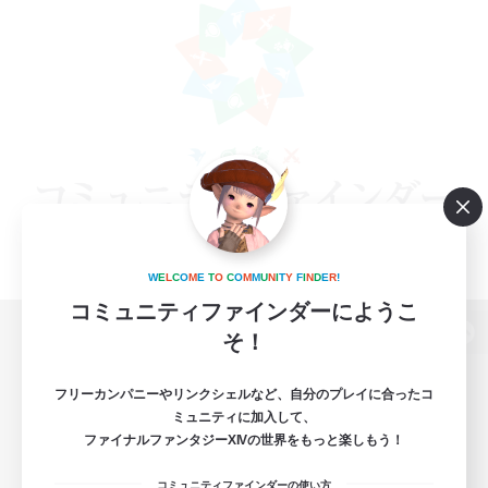
W
E
L
C
O
M
E
T
O
C
O
M
M
U
N
I
T
Y
F
I
N
D
E
R
!
コミュニティファインダーにようこ
そ！
パソコン版へ
フリーカンパニーやリンクシェルなど、自分のプレイに合ったコ
ミュニティに加入して、
ファイナルファンタジーXIVの世界をもっと楽しもう！
関連商品
e-STOREで購入
コミュニティファインダーの使い方