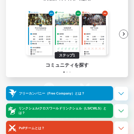
ゲームダウンロード
Official Information
/
X
News
YouTube
ステップ1
コミュニティを探す
Instagram
Twitch
フリーカンパニー（Free Company）とは？
LINE
Bluesky
リンクシェル/クロスワールドリンクシェル（LS/CWLS）と
は？
レーティング制度について
プライバシーポリシー
著作権について
サポートセンター
PvPチームとは？