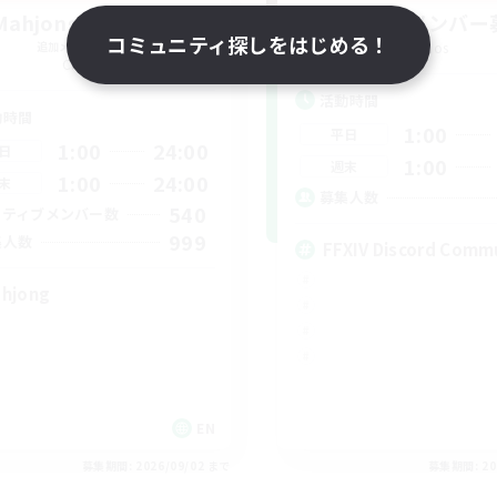
Mahjong of Chaos
立ち上げメンバー
コミュニティ探しをはじめる！
追加メンバー募集
Chaos
Chaos
活動時間
動時間
1:00
平日
1:00
24:00
日
1:00
週末
1:00
24:00
末
募集人数
540
クティブメンバー数
999
集人数
FFXIV Discord Comm
hjong
EN
募集期間: 2026/09/02 まで
募集期間: 20