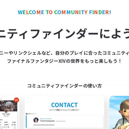
W
E
L
C
O
M
E
T
O
C
O
M
M
U
N
I
T
Y
F
I
N
D
E
R
!
ワールドリンクシェル
クロスワールドリンクシェル
NEW
ニティファインダーによ
ニーやリンクシェルなど、自分のプレイに合ったコミュニテ
ファイナルファンタジーXIVの世界をもっと楽しもう！
gatorium Aeternum
Syncademy
追加メンバー募集
追加メンバー募集
Chaos
Chaos
コミュニティファインダーの使い方
動時間
活動時間
9:00
24:00
19:00
日
平日
9:00
24:00
18:00
末
週末
92
クティブメンバー数
アクティブメンバー数
36
集人数
募集人数