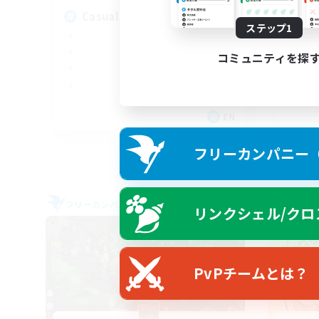
Casual Community!
ステップ1
コミュニティを探
EN
募集期間: 2026/09/03 まで
フリーカンパニー（F
フリーカンパニー
クロス
リンクシェル/クロ
NEW
PvPチームとは？