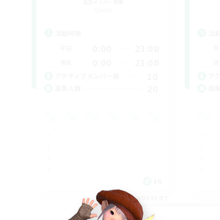
追加メンバー募集
Chaos
活動時間
活
0:00
23:00
平日
平
0:00
23:00
週末
週
10
アクティブメンバー数
ア
20
募集人数
募
EN
募集期間: 2026/09/05 まで