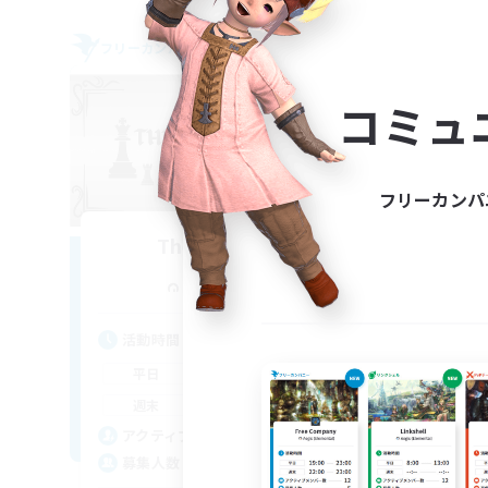
フリーカンパニー
クロス
NEW
コミュ
フリーカンパ
The Black Line
Pur
追加メンバー募集
Cerberus [Chaos]
活
活動時間
12:00
24:00
平
平日
12:00
24:00
週
週末
11
ア
アクティブメンバー数
50
募
募集人数