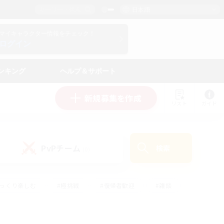
日本語
マイキャラクター情報をチェック！
ログイン
ンキング
ヘルプ＆サポート
新規募集を作成
リスト
ガイド
PvPチーム
検索
(0)
ゆっくり楽しむ
#極挑戦
#復帰者歓迎
#雑談
ルプレイ
#トレジャーハント
#レベリング
して頑張る
#プレイヤー主催イベント