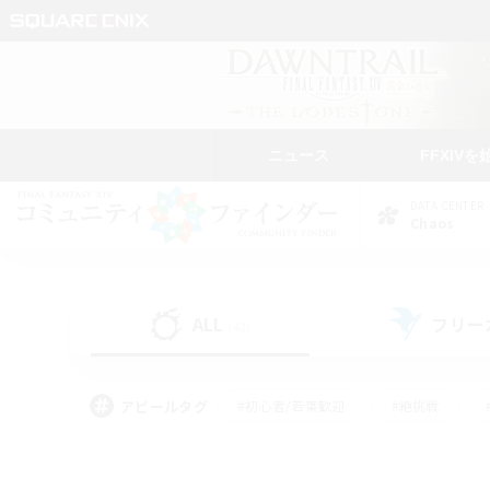
ニュース
FFXIVを
DATA CENTER
Chaos
ALL
フリー
(42)
アピールタグ
#初心者/若葉歓迎
#絶挑戦
#モブハント
#学生中心
#なんでも楽しむ
#スクリーンショット撮影
#ハウジ