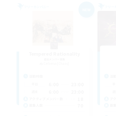
フリーカンパニー
フリー
NEW
Tempered Rationality
追加メンバー募集
Cerberus [Chaos]
活動時間
活
6:00
23:00
平日
平
6:00
23:00
週末
週
18
アクティブメンバー数
ア
70
募集人数
募