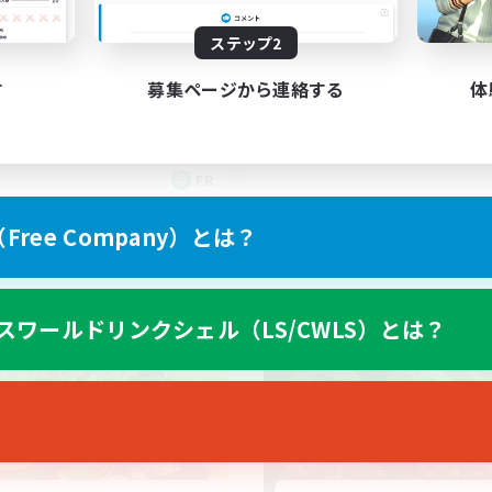
Synced & MIL Conte
ステップ2
す
募集ページから連絡する
体
FR
募集期間: 2026/09/03 まで
募集期間: 20
ree Company）とは？
ワールドリンクシェル
クロスワールドリンクシェル
スワールドリンクシェル（LS/CWLS）とは？
NEW