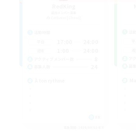
RedKing
追加メンバー募集
Cerberus [Chaos]
活
活動時間
17:00
24:00
平
平日
1:00
24:00
週
週末
8
ア
アクティブメンバー数
24
募
募集人数
Ma
À ton rythme
FR
募集期間: 2026/09/02 まで