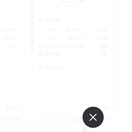
追加メンバー募集
Cerberus [Chaos]
活動時間
24:00
9:00
2:00
平日
2:00
10:00
3:00
週末
19
60
アクティブメンバー数
--
20
募集人数
Russian
EN
EN
26/09/04 まで
募集期間: 2026/09/04 まで