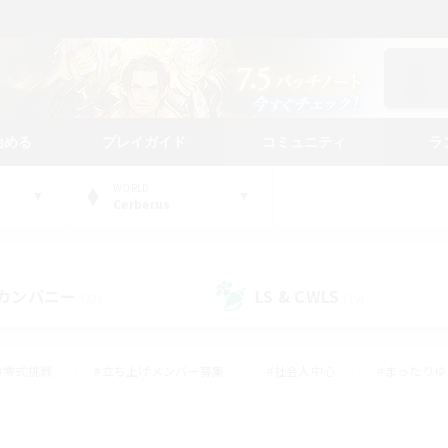
始める
プレイガイド
コミュニティ
ラ
WORLD
Cerberus
カンパニー
LS & CWLS
(23)
(19)
#零式挑戦
#立ち上げメンバー募集
#社会人中心
#まったり
#体験歓迎
#クラフター中心
#ギャザラー中心
#ロー
ング
#演奏
#ミラプリ（ミラージュプリズム）
#クリア目指