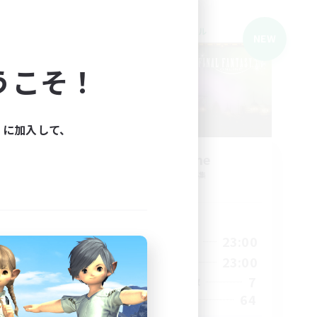
クロスワールドリンクシェル
NEW
NEW
うこそ！
ィに加入して、
Red-Game
追加メンバー募集
Chaos
活動時間
22:00
18:00
23:00
平日
22:00
0:00
23:00
週末
180
7
アクティブメンバー数
--
64
募集人数