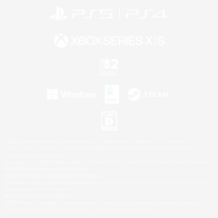
©2026 Sony Interactive Entertainment LLC."PlayStation Family Mark", "PlayStation", "PS5
logo", "PS5", "PS4 logo" and "PS4" are registered trademarks or trademarks of Sony
Interactive Entertainment Inc.
Microsoft, the XBOX Sphere mark, the Series X|S logo and XBOX Series X|S are trademarks
of the Microsoft group of companies.
Nintendo Switch is a trademark of Nintendo.
Windows is either a registered trademark or trademark of Microsoft Corporation in the United
States and/or other countries.
Mac is a trademark of Apple Inc.
©2026 Valve Corporation. Steam and the Steam logo are trademarks and/or registered
trademarks of Valve Corporation in the U.S. and/or other countries.