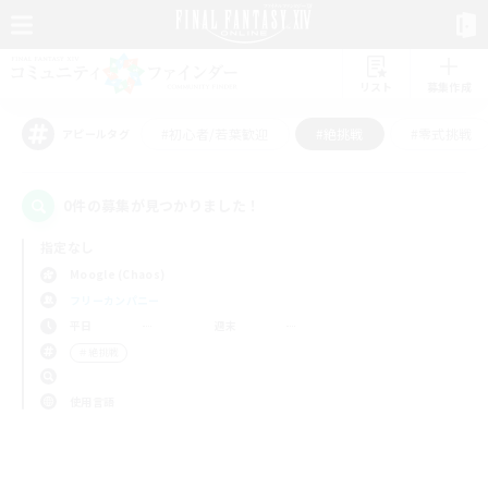
リスト
募集作成
#初心者/若葉歓迎
#絶挑戦
#零式挑戦
アピールタグ
0件の募集が見つかりました！
指定なし
Moogle (Chaos)
フリーカンパニー
平日
週末
＃絶挑戦
使用言語