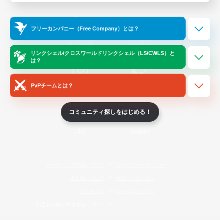
Official Information
フリーカンパニー（Free Company）とは？
/
X
News
YouTube
リンクシェル/クロスワールドリンクシェル（LS/CWLS）と
は？
PvPチームとは？
Instagram
Twitch
コミュニティ探しをはじめる！
LINE
Bluesky
レーティング制度について
プライバシーポリシー
著作権について
サポートセンター
ライセンス
ルール＆ポリシー
利用者情報の外部送信について