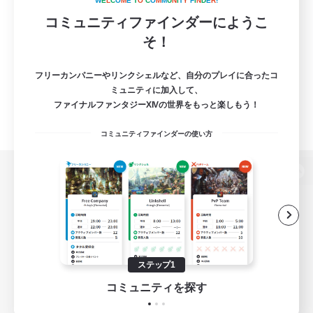
W
E
L
C
O
M
E
T
O
C
O
M
M
U
N
I
T
Y
F
I
N
D
E
R
!
コミュニティファインダーにようこ
そ！
フリーカンパニーやリンクシェルなど、自分のプレイに合ったコ
ミュニティに加入して、
ファイナルファンタジーXIVの世界をもっと楽しもう！
コミュニティファインダーの使い方
パソコン版へ
関連商品
e-STOREで購入
ステップ1
ゲームダウンロード
コミュニティを探す