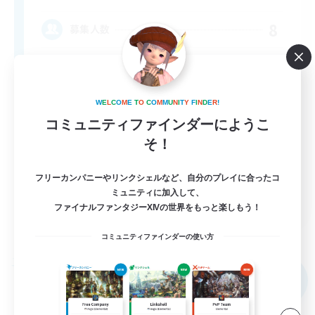
8
募集人数
Super Chill and Social
W
E
L
C
O
M
E
T
O
C
O
M
M
U
N
I
T
Y
F
I
N
D
E
R
!
コミュニティファインダーにようこ
そ！
フリーカンパニーやリンクシェルなど、自分のプレイに合ったコ
ミュニティに加入して、
EN
ファイナルファンタジーXIVの世界をもっと楽しもう！
詳細を見る
募集期間: 2026/09/05 まで
コミュニティファインダーの使い方
フリーカンパニー
NEW