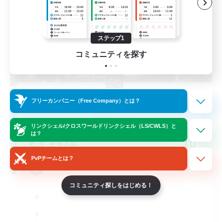
ステップ1
コミュニティを探す
Lucioles Astrales
フリーカンパニー（Free Company）とは？
追加メンバー募集
Moogle [Chaos]
リンクシェル/クロスワールドリンクシェル（LS/CWLS）と
は？
10
募集人数
PvPチームとは？
Contenu Chill
コミュニティ探しをはじめる！