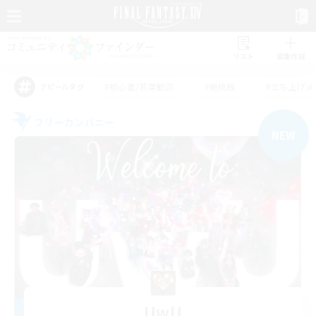
リスト
募集作成
#初心者/若葉歓迎
#絶挑戦
#立ち上げメ
アピールタグ
フリーカンパニー
NEW
UwU